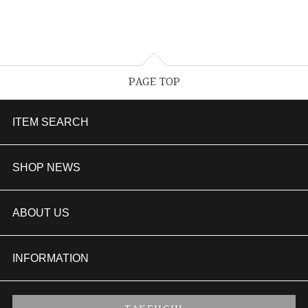
PAGE TOP
ITEM SEARCH
婚約指輪
SHOP NEWS
結婚指輪
TAKEUCHI BRIDAL金沢本店情報
ABOUT US
セットリング
商品一覧
会社概要
INFORMATION
婚約ネックレス
ブランドリスト
店舗情報
ご来店予約