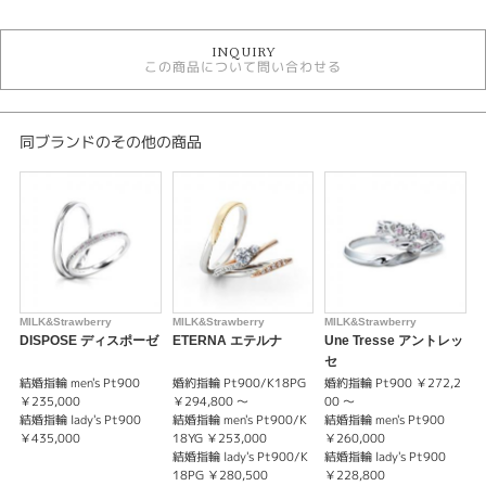
結婚指輪
INQUIRY
結婚指輪キュート
この商品について問い合わせる
結婚指輪 ピンクダイヤモンド
ミルク＆ストロベリー
ミルク＆ストロベリー ＞ 結婚指輪
同ブランドのその他の商品
デザイン
結婚指輪 キュート
性別
レディース
メンズ
MILK&Strawberry
MILK&Strawberry
MILK&Strawberry
M
DISPOSE ディスポーゼ
ETERNA エテルナ
Une Tresse アントレッ
紹介文
セ
結婚指輪 men's Pt900
婚約指輪 Pt900/K18PG
婚約指輪 Pt900 ￥272,2
婚
【LA DISTANCE】 ラディスタンス－道のり－
￥235,000
￥294,800 ～
00 〜
0
結婚指輪 lady's Pt900
結婚指輪 men's Pt900/K
結婚指輪 men's Pt900
結
￥435,000
18YG ￥253,000
￥260,000
￥
出会った頃の気持ちを永遠に何十年たってもふたりで幸せな気持ちになれる
結婚指輪 lady's Pt900/K
結婚指輪 lady's Pt900
結
「魔法のリング」星の数ほどある出会いの中から最愛の人と出会いこれから
18PG ￥280,500
￥228,800
￥
の新しい時代を歩き出すおふたりへ。