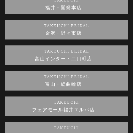
TAKEUCHI
福井・開発本店
金・プラチナのお取引
金澤指輪工房｜手作りペアリング
お客様の声
特定商取引に関する表記
TAKEUCHI BRIDAL
金沢・野々市店
金澤指輪工房｜手作り結婚指輪 and 婚約指輪
お問い合わせ
プライバシーポリシー
TAKEUCHI BRIDAL
金澤指輪工房｜手作り婚約指輪プロポーズプラン
富山インター・二口町店
TAKEUCHI BRIDAL
富山・総曲輪店
TAKEUCHI
フェアモール福井エルパ店
TAKEUCHI