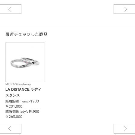
いつまでも 出会った頃の気持ちを忘れずにいてほしい と「運命の象徴」ピ
ンクダイヤに想いを込めて。
何年たってもリングを見るたびにふたりで幸せな気持ちになれる。そんなか
けがえのない大切なリングとなりますように幸せな日々が訪れますようにと
最近チェックした商品
願いを込めて。
※税込み価格になります。
MILK&Strawberry
LA DISTANCE ラディ
スタンス
結婚指輪 men's Pt900
￥201,000
結婚指輪 lady's Pt900
￥263,000