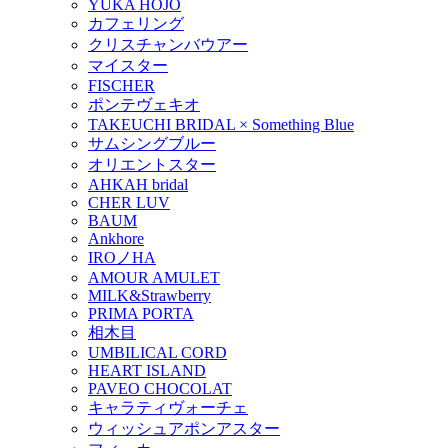
YUKA HOJO
カフェリング
クリスチャンバウアー
マイスター
FISCHER
ポンテヴェキオ
TAKEUCHI BRIDAL × Something Blue
サムシングブルー
オリエントスター
AHKAH bridal
CHER LUV
BAUM
Ankhore
IROノHA
AMOUR AMULET
MILK&Strawberry
PRIMA PORTA
相木目
UMBILICAL CORD
HEART ISLAND
PAVEO CHOCOLAT
キャラティヴォーチェ
ウィッシュアポンアスター