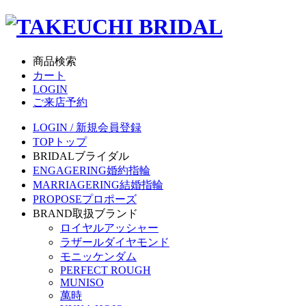
商品検索
カート
LOGIN
ご来店予約
LOGIN / 新規会員登録
TOP
トップ
BRIDAL
ブライダル
ENGAGERING
婚約指輪
MARRIAGERING
結婚指輪
PROPOSE
プロポーズ
BRAND
取扱ブランド
ロイヤルアッシャー
ラザールダイヤモンド
モニッケンダム
PERFECT ROUGH
MUNISO
萬時