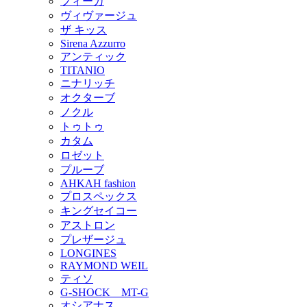
フィーカ
ヴィヴァージュ
ザ キッス
Sirena Azzurro
アンティック
TITANIO
ニナリッチ
オクターブ
ノクル
トゥトゥ
カタム
ロゼット
プルーブ
AHKAH fashion
プロスペックス
キングセイコー
アストロン
プレザージュ
LONGINES
RAYMOND WEIL
ティソ
G-SHOCK MT-G
オシアナス