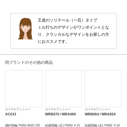
【カリナンモチーフコレクション】世界最大のダイヤモンド原石「カリナ
ン」から着想を得たブライダルリング。最も大きな「カリナンⅠ世」(セプタ
王道のソリテール（一石）タイプ
ー)をエンゲージメントリングの石座に、デザインしました。ミニマルで構築
的なデザインのブライダルリングです。
ミル打ちのデザインがワンポイントとな
一見シンプルな四つ爪のエンゲージリングは、「カリナンⅠ世」と同等数の
り、クラシカルなデザインをお探しの方
74面体からなる「ロイヤル・アッシャー・ブリリアントカット」のダイヤモ
におススメです。
ンドをセット。側面にはセプターのトップをイメージしたデザインを、ネッ
クにはさりげなく一粒のダイヤモンドをあしらい、崇高な輝きを放ちます。
同ブランドのその他の商品
※センターダイヤモンドを含む価格です。
※選ばれるダイヤモンドグレードによって価格が変わります。
ロイヤルアッシャー
ロイヤルアッシャー
ロイヤルアッシャー
AC033
WRB070 / WRA060
WRB064 / WRA054
E
婚約指輪 Pt950 ¥645,700
結婚指輪 (左) Pt950 ￥15
結婚指輪 (左) Pt950 ￥18
婚