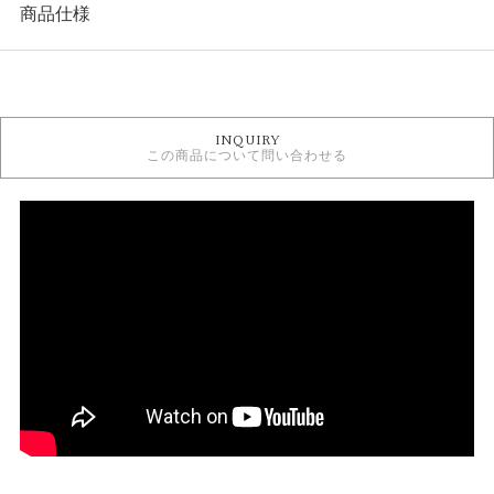
商品仕様
カテゴリ
婚約指輪
INQUIRY
ROYAL ASSCHER 婚約指輪
この商品について問い合わせる
三大カッターズ 婚約指輪
婚約指輪シンプル
人気ブランド婚約指輪
婚約指輪 ソリテール
婚約指輪 ストレート
婚約指輪 プラチナカラー
デザイン
婚約指輪 シンプル
テイスト
婚約指輪 シンプル
紹介文