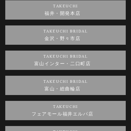
婚約ネックレス
ブランドリスト
店舗情報
ご来店予約
TAKEUCHI
福井・開発本店
金・プラチナのお取引
金澤指輪工房｜手作りペアリング
お客様の声
特定商取引に関する表記
TAKEUCHI BRIDAL
金沢・野々市店
金澤指輪工房｜手作り結婚指輪 and 婚約指輪
お問い合わせ
プライバシーポリシー
TAKEUCHI BRIDAL
金澤指輪工房｜手作り婚約指輪プロポーズプラン
富山インター・二口町店
TAKEUCHI BRIDAL
富山・総曲輪店
TAKEUCHI
フェアモール福井エルパ店