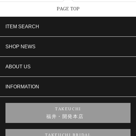
PAGE TOP
ITEM SEARCH
婚約指輪
SHOP NEWS
結婚指輪
TAKEUCHI BRIDAL金沢本店情報
ABOUT US
セットリング
商品一覧
会社概要
INFORMATION
婚約ネックレス
ブランドリスト
店舗情報
ご来店予約
TAKEUCHI
福井・開発本店
金・プラチナのお取引
金澤指輪工房｜手作りペアリング
お客様の声
特定商取引に関する表記
TAKEUCHI BRIDAL