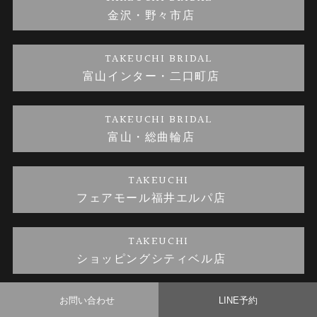
金沢・野々市店
金澤指輪工房｜手作り結婚指輪 and 婚約指輪
お問い合わせ
プライバシーポリシー
TAKEUCHI BRIDAL
金澤指輪工房｜手作り婚約指輪プロポーズプラン
富山インター・二口町店
TAKEUCHI BRIDAL
富山・総曲輪店
TAKEUCHI
フェアモール福井エルパ店
TAKEUCHI
ショッピングシティベル店
お問い合わせ
LINE予約
© TAKEUCHI BRIDAL All Rights Reserved.