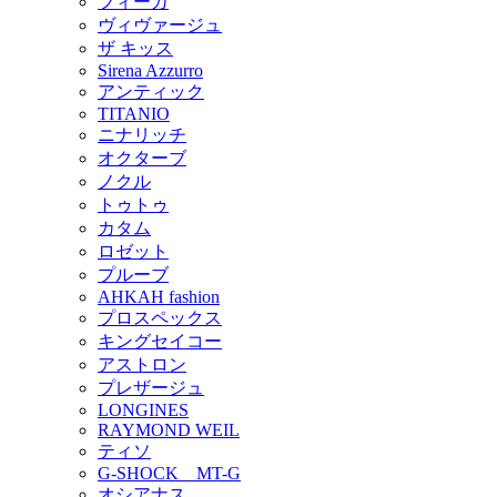
フィーカ
ヴィヴァージュ
ザ キッス
Sirena Azzurro
アンティック
TITANIO
ニナリッチ
オクターブ
ノクル
トゥトゥ
カタム
ロゼット
プルーブ
AHKAH fashion
プロスペックス
キングセイコー
アストロン
プレザージュ
LONGINES
RAYMOND WEIL
ティソ
G-SHOCK MT-G
オシアナス