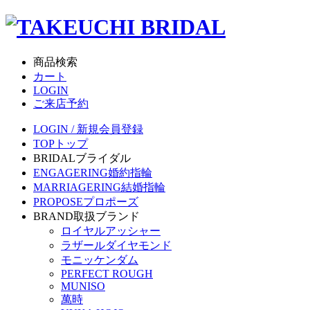
商品検索
カート
LOGIN
ご来店予約
LOGIN / 新規会員登録
TOP
トップ
BRIDAL
ブライダル
ENGAGERING
婚約指輪
MARRIAGERING
結婚指輪
PROPOSE
プロポーズ
BRAND
取扱ブランド
ロイヤルアッシャー
ラザールダイヤモンド
モニッケンダム
PERFECT ROUGH
MUNISO
萬時