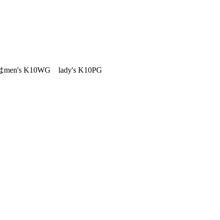
10WG lady's K10PG