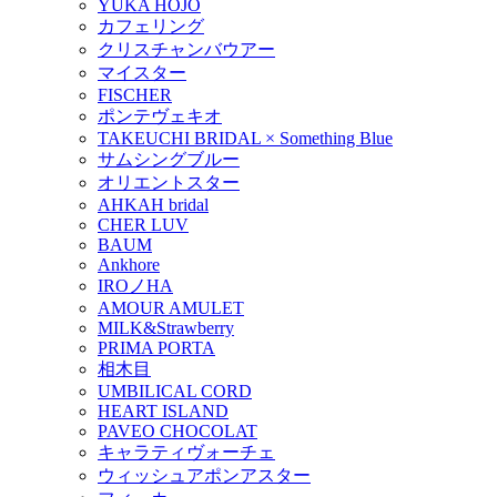
YUKA HOJO
カフェリング
クリスチャンバウアー
マイスター
FISCHER
ポンテヴェキオ
TAKEUCHI BRIDAL × Something Blue
サムシングブルー
オリエントスター
AHKAH bridal
CHER LUV
BAUM
Ankhore
IROノHA
AMOUR AMULET
MILK&Strawberry
PRIMA PORTA
相木目
UMBILICAL CORD
HEART ISLAND
PAVEO CHOCOLAT
キャラティヴォーチェ
ウィッシュアポンアスター