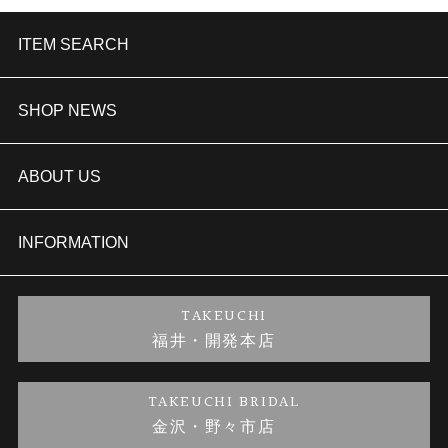
ITEM SEARCH
婚約指輪
SHOP NEWS
結婚指輪
TAKEUCHI BRIDAL金沢本店情報
ABOUT US
セットリング
商品一覧
会社概要
INFORMATION
婚約ネックレス
ブランドリスト
店舗情報
ご来店予約
TAKEUCHI
福井・開発本店
金・プラチナのお取引
金澤指輪工房｜手作りペアリング
お客様の声
特定商取引に関する表記
TAKEUCHI BRIDAL
金沢・野々市店
金澤指輪工房｜手作り結婚指輪 and 婚約指輪
お問い合わせ
プライバシーポリシー