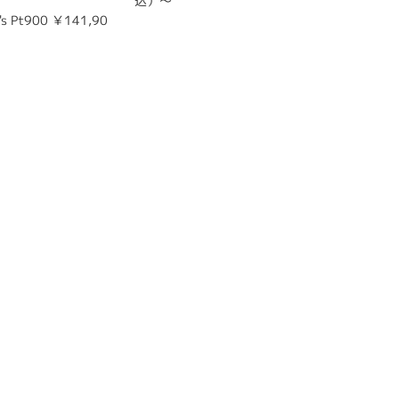
込）～
00（税
s Pt900 ￥141,90
結婚指輪 l
00（税