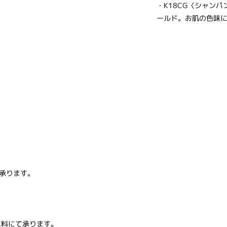
・K18CG〈シャン
ールド。お肌の色味
承ります。
の加工料にて承ります。