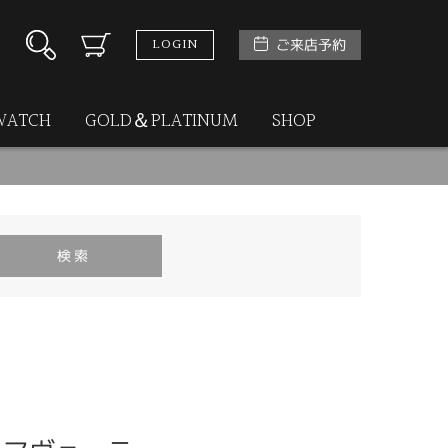
LOGIN
ご来店予約
WATCH
GOLD＆PLATINUM
SHOP