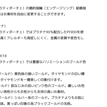
〈キャラティボーチェ〉の婚約指輪〈エンゲージリング〉結婚指
〉はお素材を自由に変更することができます。
チナ〉
〈キャラティボーチェ〉ではプラチナ90％配合したPt900を使
が高くアレルギーも発症しにくく、金属の変質や変色もし
K18
〈キャラティボーチェ〉では豊富なバリエーションのゴールド色
ーゴールド〉黄色味の強いゴールド。ダイヤモンドの白い輝
がダイヤモンドを一層美しく印象付けます。
ゴールド〉肌なじみの良いピンク色のゴールド。優しいお色
合い男性からも女性からも支持の高いお素材。
クゴールド〉シルバー系のゴールド。プラチナよりもお肌に
色味。黒っぽい印象の為ブラックゴールドの名称。