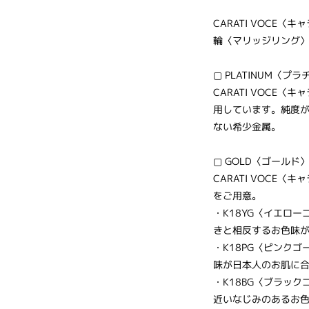
CARATI VOCE
輪〈マリッジリング
▢ PLATINUM〈プラ
CARATI VOCE
用しています。純度
ない希少金属。
▢ GOLD〈ゴールド〉
CARATI VOCE
をご用意。
・K18YG〈イエロ
きと相反するお色味
・K18PG〈ピンク
味が日本人のお肌に
・K18BG〈ブラッ
近いなじみのあるお