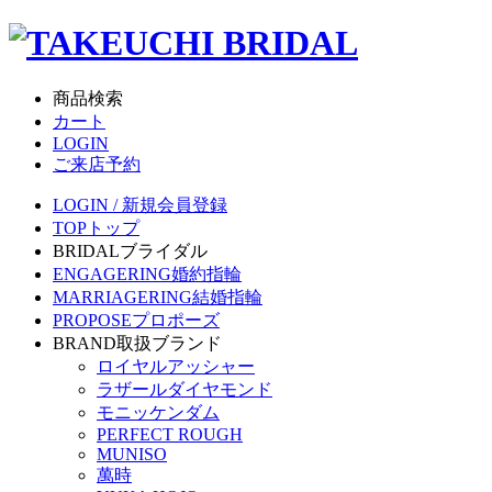
商品検索
カート
LOGIN
ご来店予約
LOGIN / 新規会員登録
TOP
トップ
BRIDAL
ブライダル
ENGAGERING
婚約指輪
MARRIAGERING
結婚指輪
PROPOSE
プロポーズ
BRAND
取扱ブランド
ロイヤルアッシャー
ラザールダイヤモンド
モニッケンダム
PERFECT ROUGH
MUNISO
萬時