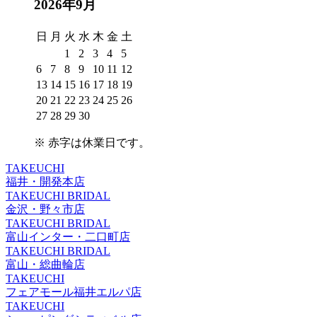
2026年9月
日
月
火
水
木
金
土
1
2
3
4
5
6
7
8
9
10
11
12
13
14
15
16
17
18
19
20
21
22
23
24
25
26
27
28
29
30
※
赤字は休業日
です。
TAKEUCHI
福井・開発本店
TAKEUCHI BRIDAL
金沢・野々市店
TAKEUCHI BRIDAL
富山インター・二口町店
TAKEUCHI BRIDAL
富山・総曲輪店
TAKEUCHI
フェアモール福井エルパ店
TAKEUCHI