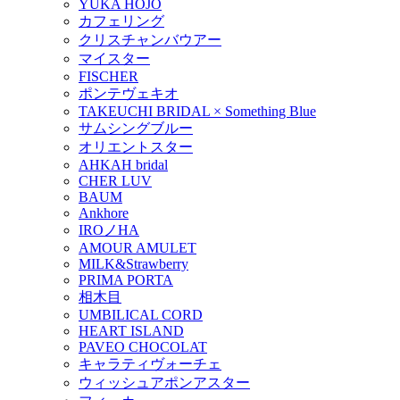
YUKA HOJO
カフェリング
クリスチャンバウアー
マイスター
FISCHER
ポンテヴェキオ
TAKEUCHI BRIDAL × Something Blue
サムシングブルー
オリエントスター
AHKAH bridal
CHER LUV
BAUM
Ankhore
IROノHA
AMOUR AMULET
MILK&Strawberry
PRIMA PORTA
相木目
UMBILICAL CORD
HEART ISLAND
PAVEO CHOCOLAT
キャラティヴォーチェ
ウィッシュアポンアスター