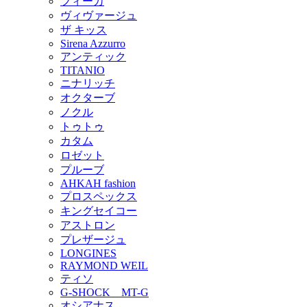
フィーカ
ヴィヴァージュ
ザ キッス
Sirena Azzurro
アンティック
TITANIO
ニナリッチ
オクターブ
ノクル
トゥトゥ
カタム
ロゼット
プルーブ
AHKAH fashion
プロスペックス
キングセイコー
アストロン
プレザージュ
LONGINES
RAYMOND WEIL
ティソ
G-SHOCK MT-G
オシアナス