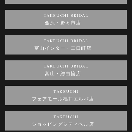
金・プラチナのお取引
金澤指輪工房｜手作りペアリング
お客様の声
特定商取引に関する表記
TAKEUCHI BRIDAL
金沢・野々市店
金澤指輪工房｜手作り結婚指輪 and 婚約指輪
お問い合わせ
プライバシーポリシー
TAKEUCHI BRIDAL
金澤指輪工房｜手作り婚約指輪プロポーズプラン
富山インター・二口町店
TAKEUCHI BRIDAL
富山・総曲輪店
TAKEUCHI
フェアモール福井エルパ店
TAKEUCHI
ショッピングシティベル店