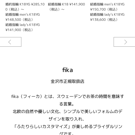
婚約指輪 K18YG ¥285,10
結婚指輪 K18 ¥141,900
結婚指輪 men‘s K18YG
結
0（税込）～
（税込）～
¥150,700（税込）
結婚指輪 men‘s K18YG
結婚指輪 lady’s K18YG
結
¥148,500（税込）
¥138,600（税込）
結婚指輪 lady’s K18YG
¥141,900（税込）
fika
金沢市正規取扱店
fika（フィーカ）とは、スウェーデンでお茶の時間を意味す
る言葉。
北欧の自然や優しい文化、シンプルで美しいフォルムのデ
ザインを取り入れ、
「ふたりらしいカスタマイズ」が楽しめるブライダルリン
グです。