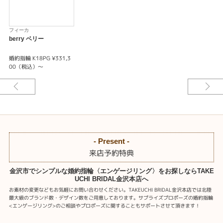
フィーカ
berry ベリー
婚約指輪 K18PG ¥331,3
00（税込）～
- Present -
来店予約特典
金沢市でシンプルな婚約指輪〈エンゲージリング〉をお探しならTAKE
UCHI BRIDAL金沢本店へ
お素材の変更などもお気軽にお問い合わせください。TAKEUCHI BRIDAL金沢本店では北陸
最大級のブランド数・デザイン数をご用意しております。サプライズプロポーズの婚約指輪
<エンゲージリング>のご相談やプロポーズに関することもサポートさせて頂きます！