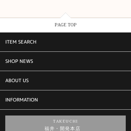
PAGE TOP
ITEM SEARCH
婚約指輪
SHOP NEWS
結婚指輪
TAKEUCHI BRIDAL金沢本店情報
ABOUT US
セットリング
商品一覧
会社概要
INFORMATION
婚約ネックレス
ブランドリスト
店舗情報
ご来店予約
TAKEUCHI
福井・開発本店