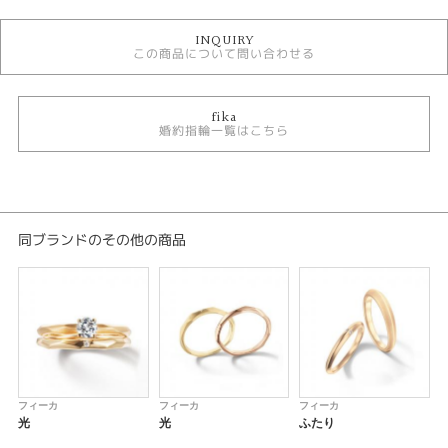
婚約指輪
INQUIRY
fika 婚約指輪
この商品について問い合わせる
婚約指輪キュート
婚約指輪 サイドメレ
婚約指輪 V字･U字
婚約指輪 ゴールドカラー
fika
婚約指輪一覧はこちら
テイスト
婚約指輪 キュート
紹介文
同ブランドのその他の商品
berry
北欧の夏は、家族でベリー摘みを楽しみます。バスケットにいっぱいのベリ
ーを乗せて笑って楽しい時間。
男性用マリッジはバスケットを表し、女性用マリッジはベリーの実を表して
います。２本重ねるとバスケットにいっぱいのベリーが。
※センターダイヤモンドの価格は含まれます。
フィーカ
フィーカ
フィーカ
※ダイヤモンドのグレードによって料金が異なります。
光
光
ふたり