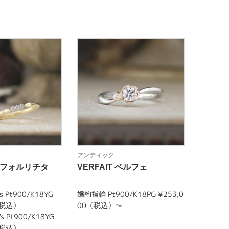
アンティック
アンティ
TA フォルリチタ
VERFAIT ベルフェ
ACHEM
マ・チ
 Pt900/K18YG
婚約指輪 Pt900/K18PG ¥253,0
結婚指輪 m
（税込）
00（税込）～
￥298,
s Pt900/K18YG
結婚指輪 l
（税込）
￥265,