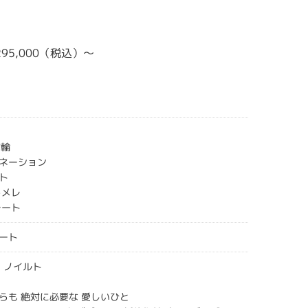
¥295,000（税込）～
指輪
ネーション
ト
ドメレ
レート
ート
LT ノイルト
らも 絶対に必要な 愛しいひと