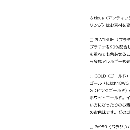
＆tique〈アンテ
リング〉はお素材を
▢ PLATINUM〈プラ
プラチナを90％配合
を重ねても色あせるこ
ら金属アレルギーも
▢ GOLD〈ゴールド〉
ゴールドにはK18WG
G〈ピンクゴールド〉
ホワイトゴールド。
い方にぴったりのお
のお色味です。どの
▢ Pd950〈パラジウ