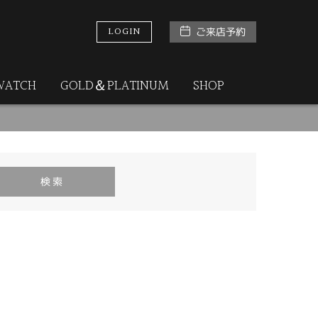
LOGIN
ご来店予約
WATCH
GOLD＆PLATINUM
SHOP