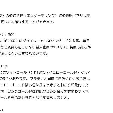
ィック〉の婚約指輪〈エンゲージリング〉結婚指輪〈マリッジ
変更してお作りすることができます。
チナ〉900
し白色の美しいジュエリーではスタンダードな金属。年月
とも変質も起こらない希少金属の1つです。純度も高さか
発症しにくいと言われています。
K18
〈ホワイトゴールド〉K18YG〈イエローゴールド〉K18P
の3色があります。プラチナと同様に白色に近いお色味は
イエローゴールドはお色味がはっきりとわかり印象付けた
素材。ピンクゴールドはお肌なじみが良く男女問わず人気
ゴールドも色あせることなく変質もしません。
ム〉