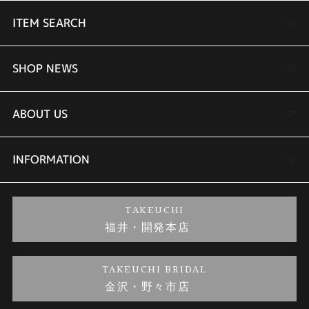
ITEM SEARCH
婚約指輪
SHOP NEWS
結婚指輪
TAKEUCHI BRIDAL金沢本店情報
ABOUT US
セットリング
商品一覧
会社概要
INFORMATION
婚約ネックレス
ブランドリスト
店舗情報
ご来店予約
TAKEUCHI
福井・開発本店
金・プラチナのお取引
金澤指輪工房｜手作りペアリング
お客様の声
特定商取引に関する表記
TAKEUCHI BRIDAL
金沢・野々市店
金澤指輪工房｜手作り結婚指輪 and 婚約指輪
お問い合わせ
プライバシーポリシー