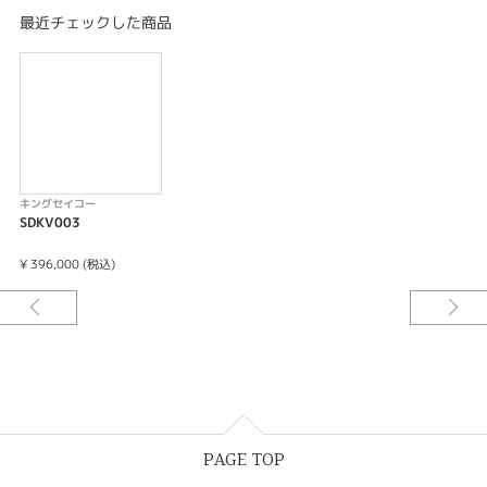
キャリバーNo/8L45
最近チェックした商品
メカニカル 自動巻（手巻つき）
日差＋10秒～－5秒
最大巻上時約72時間持続
35石
-振動数：28,800振動/時（8振動/秒）
-秒針停止機能
-カレンダー（日付）機能つき
キングセイコー
SDKV003
¥ 396,000 (税込)
PAGE TOP