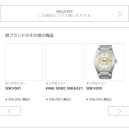
キングセイコー
INQUIRY
時計
この商品について問い合わせる
メンズ 腕時計
メンズウォッチ
10気圧防水
自動巻き（オートマティック）
同ブランドのその他の商品
手巻き
金属ベルト
その他文字盤
性別
メンズ
キングセイコー
キングセイコー
キングセイコー
腕時計
SDKV001
KING SEIKO SDKA021
SDKV005
K
KING SEIKO
¥ 396,000 (税込)
¥ 396,000 (税込)
¥ 396,000 (税込)
¥
紹介文
ウオッチサロン専用モデル