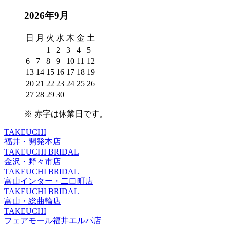
2026年9月
日
月
火
水
木
金
土
1
2
3
4
5
6
7
8
9
10
11
12
13
14
15
16
17
18
19
20
21
22
23
24
25
26
27
28
29
30
※
赤字は休業日
です。
TAKEUCHI
福井・開発本店
TAKEUCHI BRIDAL
金沢・野々市店
TAKEUCHI BRIDAL
富山インター・二口町店
TAKEUCHI BRIDAL
富山・総曲輪店
TAKEUCHI
フェアモール福井エルパ店