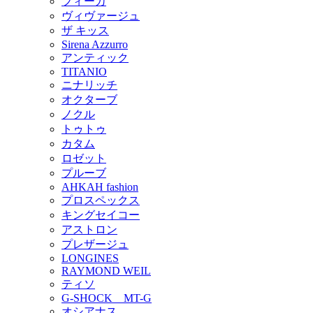
フィーカ
ヴィヴァージュ
ザ キッス
Sirena Azzurro
アンティック
TITANIO
ニナリッチ
オクターブ
ノクル
トゥトゥ
カタム
ロゼット
プルーブ
AHKAH fashion
プロスペックス
キングセイコー
アストロン
プレザージュ
LONGINES
RAYMOND WEIL
ティソ
G-SHOCK MT-G
オシアナス