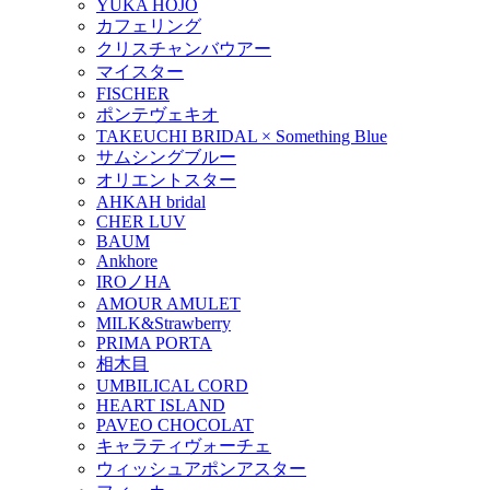
YUKA HOJO
カフェリング
クリスチャンバウアー
マイスター
FISCHER
ポンテヴェキオ
TAKEUCHI BRIDAL × Something Blue
サムシングブルー
オリエントスター
AHKAH bridal
CHER LUV
BAUM
Ankhore
IROノHA
AMOUR AMULET
MILK&Strawberry
PRIMA PORTA
相木目
UMBILICAL CORD
HEART ISLAND
PAVEO CHOCOLAT
キャラティヴォーチェ
ウィッシュアポンアスター