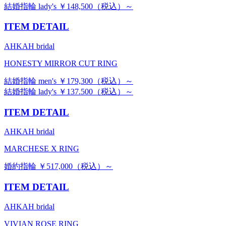
結婚指輪 lady's ￥148,500（税込）～
ITEM DETAIL
AHKAH bridal
HONESTY MIRROR CUT RING
結婚指輪 men's ￥179,300（税込）～
結婚指輪 lady's ￥137.500（税込）～
ITEM DETAIL
AHKAH bridal
MARCHESE X RING
婚約指輪 ￥517,000（税込）～
ITEM DETAIL
AHKAH bridal
VIVIAN ROSE RING