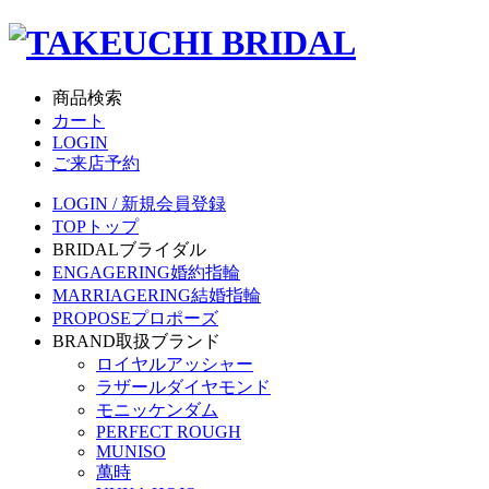
商品検索
カート
LOGIN
ご来店予約
LOGIN / 新規会員登録
TOP
トップ
BRIDAL
ブライダル
ENGAGERING
婚約指輪
MARRIAGERING
結婚指輪
PROPOSE
プロポーズ
BRAND
取扱ブランド
ロイヤルアッシャー
ラザールダイヤモンド
モニッケンダム
PERFECT ROUGH
MUNISO
萬時