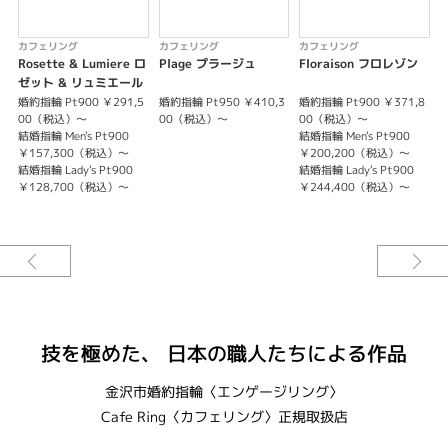
これから夫婦となるふたりの心を表しています。
カフェリング
カフェリング
カフェリング
※サイドストーンは、様々な組み合わせから選べます。
Rosette & Lumiere ロ
Plage プラージュ
Floraison フロレゾン
F
※センターダイヤモンドの爪は、通常爪orハート型爪が選択できます。
ゼット & リュミエール
※ハート型爪のみ、シンデレラサイズ対応（＃1～＃4.5）
婚約指輪 Pt900 ￥291,5
婚約指輪 Pt950 ￥410,3
婚約指輪 Pt900 ￥371,8
婚
※センターダイヤモンドを含む価格です。
00（税込）～
00（税込）～
00（税込）～
※選ばれるダイヤモンドグレード・サイドストーンによって価格が変わりま
結婚指輪 Men's Pt900
結婚指輪 Men's Pt900
婚
す。
￥157,300（税込）～
￥200,200（税込）～
結婚指輪 Lady's Pt900
結婚指輪 Lady's Pt900
￥128,700（税込）～
￥244,400（税込）～
技を極めた、 日本の職人たちによる作品
金沢市婚約指輪〈エンゲージリング〉
Cafe Ring〈カフェリング〉正規取扱店