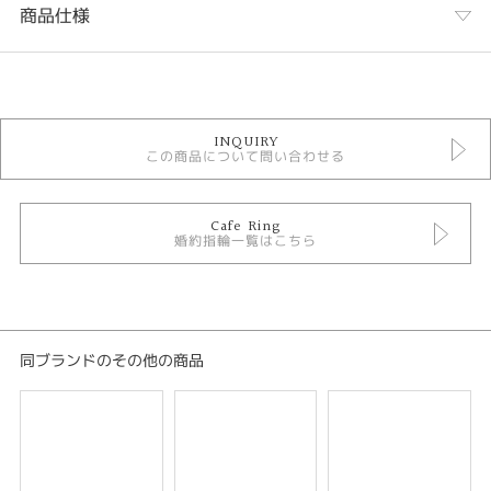
商品仕様
カテゴリ
婚約指輪
INQUIRY
CAFERING 婚約指輪
この商品について問い合わせる
婚約指輪シンプル
人気ブランド婚約指輪
婚約指輪 ソリテール
婚約指輪 ウェーブ・S字
Cafe Ring
婚約指輪一覧はこちら
婚約指輪 プラチナカラー
婚約指輪 ブルーダイヤモンド
テイスト
婚約指輪 シンプル
同ブランドのその他の商品
紹介文
Wedding
ウェディング/ふたりの愛の証
ダイヤモンドに繋がる緩やかなラインと両サイドのふたつのハートは、