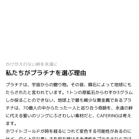
かけがえのない絆を永遠に
私たちがプラチナを選ぶ理由
プラチナは、宇宙からの贈り物。その昔、隕石によって地球にも
たらされたと言われています。1トンの原鉱石からわずか3グラム
しか採ることのできない、地球上で最も稀少な貴金属であるプラ
チナは、70億人の中からたった一人と巡り合う奇跡を、永遠の絆
に代える誓いのリングにふさわしい素材だと、CAFERINGは考え
ます。
ホワイトゴールドが時を経るにつれて変色する可能性があるのに
比べ、白く上品な美しさを保ち続ける永遠性もプラチナならでは