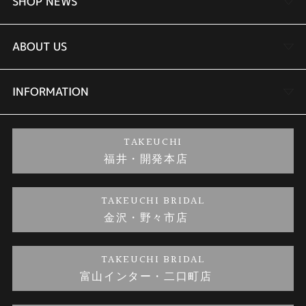
婚約指輪
SHOP NEWS
結婚指輪
TAKEUCHI BRIDAL金沢本店情報
ABOUT US
セットリング
商品一覧
会社概要
INFORMATION
婚約ネックレス
ブランドリスト
店舗情報
ご来店予約
TAKEUCHI
福井・開発本店
金・プラチナのお取引
金澤指輪工房｜手作りペアリング
お客様の声
特定商取引に関する表記
TAKEUCHI BRIDAL
金沢・野々市店
金澤指輪工房｜手作り結婚指輪 and 婚約指輪
お問い合わせ
プライバシーポリシー
TAKEUCHI BRIDAL
金澤指輪工房｜手作り婚約指輪プロポーズプラン
富山インター・二口町店