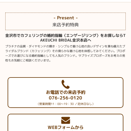
- Present -
来店予約特典
金沢市でカフェリングの婚約指輪〈エンゲージリング〉をお探しならT
AKEUCHI BRIDAL金沢本店へ
プラチナの品質・ダイヤモンドの輝き・シンプルで着け心地の良いデザインを兼ね備えたブ
ライダルブランド〈カフェリング〉その滑らかな着け心地を体感してみてください。プロポ
ーズでお選びになる婚約指輪としても人気のブランド。サプライズプロポーズをお考えの男
性もお気軽にご相談くださいませ。
お電話での来店予約
076-256-0120
（営業時間11：00～19：30 ／定休日なし）
WEBフォームから