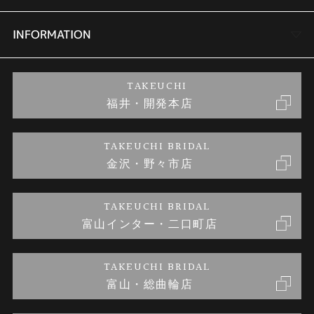
セットリング
商品一覧
会社概要
INFORMATION
婚約ネックレス
ブランドリスト
店舗情報
ご来店予約
TAKEUCHI
福井・開発本店
金・プラチナのお取引
金澤指輪工房｜手作りペアリング
お客様の声
特定商取引に関する表記
TAKEUCHI BRIDAL
金沢・野々市店
金澤指輪工房｜手作り結婚指輪 and 婚約指輪
お問い合わせ
プライバシーポリシー
TAKEUCHI BRIDAL
金澤指輪工房｜手作り婚約指輪プロポーズプラン
富山インター・二口町店
TAKEUCHI BRIDAL
富山・総曲輪店