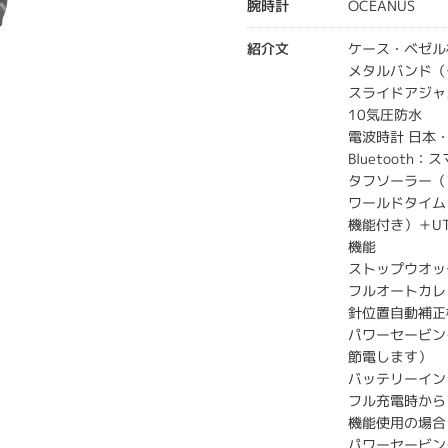
腕時計
OCEANUS
紹介文
ケース・ベゼル
メタルバンド（
スライドアジャ
10気圧防水
電波時計 日本・
Bluetoot
タフソーラー（
ワールドタイム
機能付き）＋U
機能
ストップウオッ
フルオートカレ
針位置自動補正
パワーセービン
節電します）
バッテリーイン
フル充電時から
機能使用の場合
パワーセービン