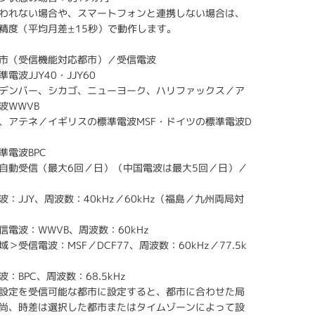
われない場合や、スマートフォンと連携しない場合は、
精度（平均月差±15秒）で動作します。
市（受信機能対応都市）／受信電波
電波JJY40・JJY60
デンバー、シカゴ、ニューヨーク、ハリファックス／ア
波WWVB
、アテネ／イギリスの標準電波MSF・ドイツの標準電波D
準電波BPC
自動受信（最大6回／日）（中国電波は最大5回／日）／
：JJY、周波数：40kHz／60kHz（福島／九州両局対
信電波：WWVB、周波数：60kHz
＞受信電波：MSF／DCF77、周波数：60kHz／77.5k
：BPC、周波数：68.5kHz
設定を受信可能な都市に設定すると、都市に合わせた局
尚、時差は選択した都市またはタイムゾーンによって設