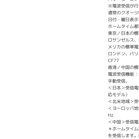
※電波受信が行
通常のクオーツ
日付・曜日表示
ホームタイム都
東京／日本の標準
ロサンゼルス、
メリカの標準電
ロンドン、パリ
CF77
香港／中国の標
電波受信機能：
手動受信、
＜日本＞受信電波
応モデル）
＜北米地域＞受
＜ヨーロッパ地域
Hz
＜中国＞受信電波
＊ホームタイム
を受信します。