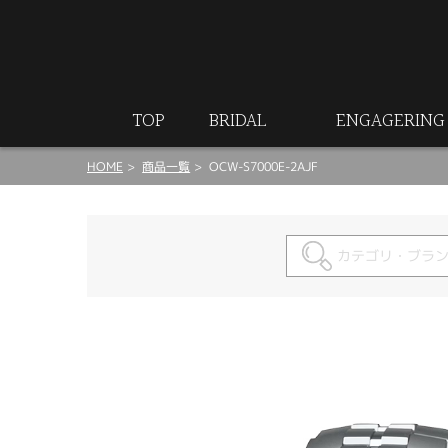
ート
TOP
BRIDAL
ENGAGERING
HOME
商品一覧
OCW-S7000E-2AJF