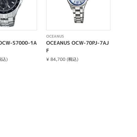
OCEANUS
OCEANU
OCW-S7000-1A
OCEANUS OCW-70PJ-7AJ
OCW-S
F
(税込)
¥ 84,700 (税込)
¥ 176,0