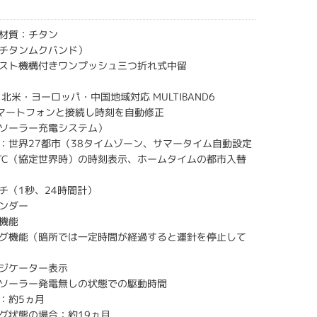
材質：チタン
チタンムクバンド）
スト機構付きワンプッシュ三つ折れ式中留
北米・ヨーロッパ・中国地域対応 MULTIBAND6
h：スマートフォンと接続し時刻を自動修正
ソーラー充電システム）
：世界27都市（38タイムゾーン、サマータイム自動設定
TC（協定世界時）の時刻表示、ホームタイムの都市入替
チ（1秒、24時間計）
ンダー
機能
グ機能（暗所では一定時間が経過すると運針を停止して
ジケーター表示
ソーラー発電無しの状態での駆動時間
：約5ヵ月
グ状態の場合：約19ヵ月