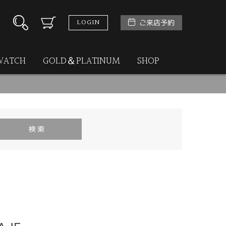
LOGIN
ご来店予約
WATCH
GOLD＆PLATINUM
SHOP