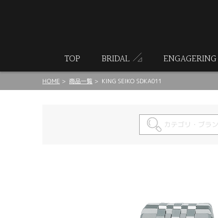
ート
TOP
BRIDAL
ENGAGERING
HOME
商品一覧
KING SEIKO SDKA011