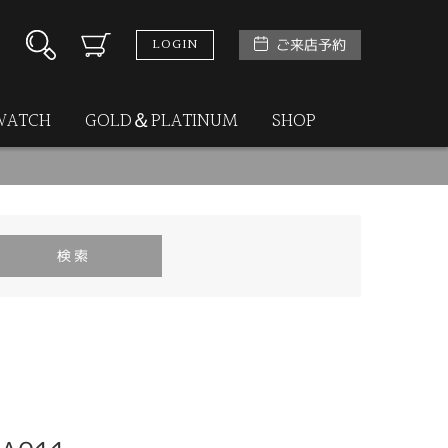
LOGIN
ご来店予約
WATCH
GOLD＆PLATINUM
SHOP