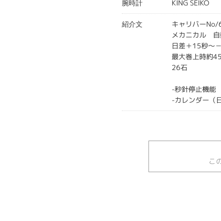
KING SEIKO
腕時計
キャリバーNo/6
紹介文
メカニカル 自
日差＋15秒～－
最大巻上時約4
26石
-秒針停止機能
-カレンダー（
こ