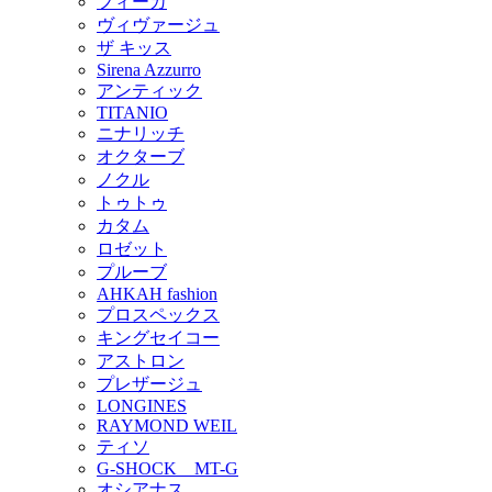
フィーカ
ヴィヴァージュ
ザ キッス
Sirena Azzurro
アンティック
TITANIO
ニナリッチ
オクターブ
ノクル
トゥトゥ
カタム
ロゼット
プルーブ
AHKAH fashion
プロスペックス
キングセイコー
アストロン
プレザージュ
LONGINES
RAYMOND WEIL
ティソ
G-SHOCK MT-G
オシアナス