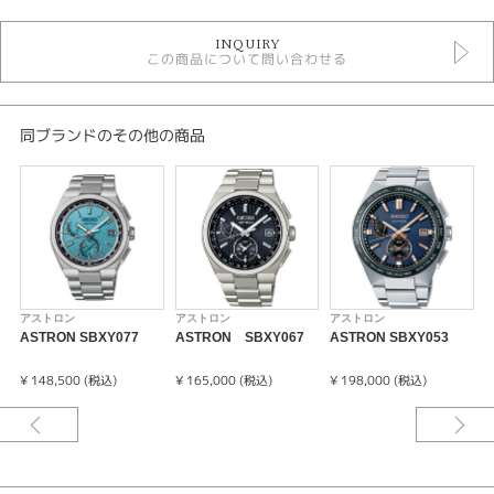
アストロン
INQUIRY
時計
この商品について問い合わせる
メンズ 腕時計
メンズウォッチ
10気圧防水
ソーラー電波
同ブランドのその他の商品
金属ベルト
黒文字盤
性別
メンズ
腕時計
アストロン
アストロン
アストロン
ASTRON SBXY077
ASTRON SBXY067
ASTRON SBXY053
S
ASTRON
¥ 148,500 (税込)
¥ 165,000 (税込)
¥ 198,000 (税込)
¥
紹介文
キャリバーNo/7B72
ソーラー電波修正