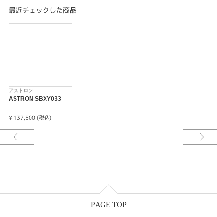
非受信時平均月差±15秒
最近チェックした商品
フル充電時約9ヶ月間 パワーセーブ時約2年
-過充電防止機能
-即スタート機能
-パワーセーブ機能
-フルオートカレンダー機能（2099年12月31日まで）
-自動受信機能
-強制受信機能
-受信結果表示機能
アストロン
-時差修正機能
ASTRON SBXY033
-針位置自動修正機能
¥ 137,500 (税込)
PAGE TOP