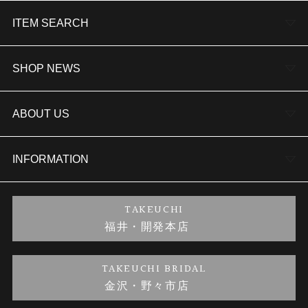
ITEM SEARCH
婚約指輪
SHOP NEWS
結婚指輪
TAKEUCHI BRIDAL金沢本店情報
ABOUT US
セットリング
商品一覧
会社概要
INFORMATION
婚約ネックレス
ブランドリスト
店舗情報
ご来店予約
TAKEUCHI
福井・開発本店
金・プラチナのお取引
金澤指輪工房｜手作りペアリング
お客様の声
特定商取引に関する表記
TAKEUCHI BRIDAL
金沢・野々市店
金澤指輪工房｜手作り結婚指輪 and 婚約指輪
お問い合わせ
プライバシーポリシー