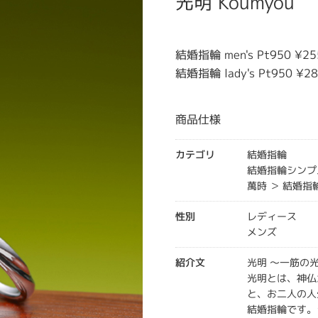
光明 Koumyou
結婚指輪 men's Pt950 ¥25
結婚指輪 lady's Pt950 ¥28
商品仕様
カテゴリ
結婚指輪
結婚指輪シンプ
萬時 ＞ 結婚指
性別
レディース
メンズ
紹介文
光明 ～一筋の
光明とは、神仏
と、お二人の人
結婚指輪です。