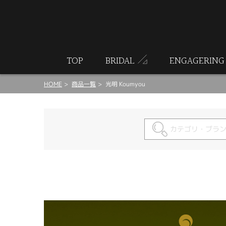
ート
TOP
BRIDAL
ENGAGERING
HOME
商品一覧
光明 Koumyou