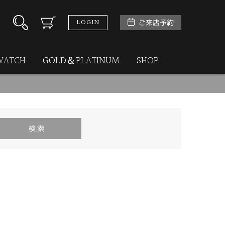
LOGIN
ご来店予約
WATCH
GOLD＆PLATINUM
SHOP