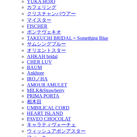
YUKA HOJO
カフェリング
クリスチャンバウアー
マイスター
FISCHER
ポンテヴェキオ
TAKEUCHI BRIDAL × Something Blue
サムシングブルー
オリエントスター
AHKAH bridal
CHER LUV
BAUM
Ankhore
IROノHA
AMOUR AMULET
MILK&Strawberry
PRIMA PORTA
相木目
UMBILICAL CORD
HEART ISLAND
PAVEO CHOCOLAT
キャラティヴォーチェ
ウィッシュアポンアスター