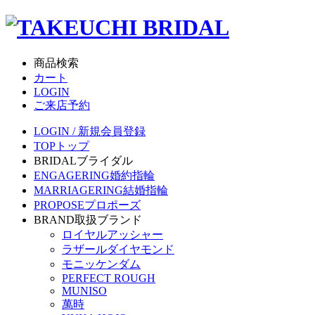
商品検索
カート
LOGIN
ご来店予約
LOGIN / 新規会員登録
TOP
トップ
BRIDAL
ブライダル
ENGAGERING
婚約指輪
MARRIAGERING
結婚指輪
PROPOSE
プロポーズ
BRAND
取扱ブランド
ロイヤルアッシャー
ラザールダイヤモンド
モニッケンダム
PERFECT ROUGH
MUNISO
萬時