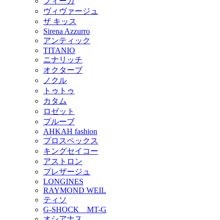
フィーカ
ヴィヴァージュ
ザ キッス
Sirena Azzurro
アンティック
TITANIO
ニナリッチ
オクターブ
ノクル
トゥトゥ
カタム
ロゼット
プルーブ
AHKAH fashion
プロスペックス
キングセイコー
アストロン
プレザージュ
LONGINES
RAYMOND WEIL
ティソ
G-SHOCK MT-G
オシアナス