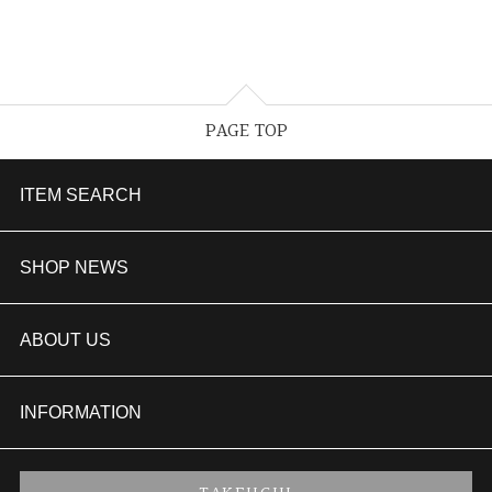
PAGE TOP
ITEM SEARCH
婚約指輪
SHOP NEWS
結婚指輪
TAKEUCHI BRIDAL金沢本店情報
ABOUT US
セットリング
商品一覧
会社概要
INFORMATION
婚約ネックレス
ブランドリスト
店舗情報
ご来店予約