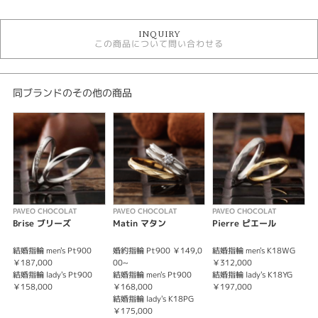
結婚指輪
INQUIRY
結婚指輪アンティーク
この商品について問い合わせる
パヴェオショコラ ＞ 結婚指輪
性別
同ブランドのその他の商品
レディース
メンズ
紹介文
PAVEO CHOCOLAT【Vicolo】ヴィーコロ -街路-
ふたりのあとにできる路。ランダムなカットが施された結婚指輪（マリッジ
リング）。多面体だからこそダイヤモンドとは違った輝きを放つ。素材を活
PAVEO CHOCOLAT
PAVEO CHOCOLAT
PAVEO CHOCOLAT
P
かしたシンプルなデザインで女性にも男性にもおすすめ。
Brise ブリーズ
Matin マタン
Pierre ピエール
B
※価格は税込みになります。
結婚指輪 men's Pt900
婚約指輪 Pt900 ￥149,0
結婚指輪 men's K18WG
婚
￥187,000
00~
￥312,000
0
結婚指輪 lady's Pt900
結婚指輪 men's Pt900
結婚指輪 lady's K18YG
結
￥158,000
￥168,000
￥197,000
￥
結婚指輪 lady's K18PG
結
￥175,000
￥