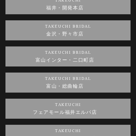
TAKEUCHI
福井・開発本店
金・プラチナのお取引
金澤指輪工房｜手作りペアリング
お客様の声
特定商取引に関する表記
TAKEUCHI BRIDAL
金沢・野々市店
金澤指輪工房｜手作り結婚指輪 and 婚約指輪
お問い合わせ
プライバシーポリシー
TAKEUCHI BRIDAL
金澤指輪工房｜手作り婚約指輪プロポーズプラン
富山インター・二口町店
TAKEUCHI BRIDAL
富山・総曲輪店
TAKEUCHI
フェアモール福井エルパ店
TAKEUCHI