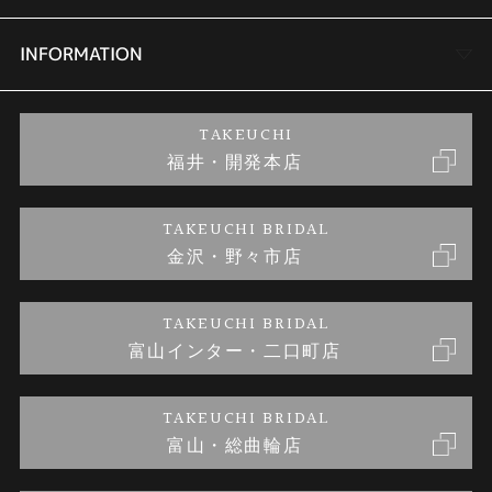
セットリング
商品一覧
会社概要
INFORMATION
婚約ネックレス
ブランドリスト
店舗情報
ご来店予約
TAKEUCHI
福井・開発本店
金・プラチナのお取引
金澤指輪工房｜手作りペアリング
お客様の声
特定商取引に関する表記
TAKEUCHI BRIDAL
金沢・野々市店
金澤指輪工房｜手作り結婚指輪 and 婚約指輪
お問い合わせ
プライバシーポリシー
TAKEUCHI BRIDAL
金澤指輪工房｜手作り婚約指輪プロポーズプラン
富山インター・二口町店
TAKEUCHI BRIDAL
富山・総曲輪店