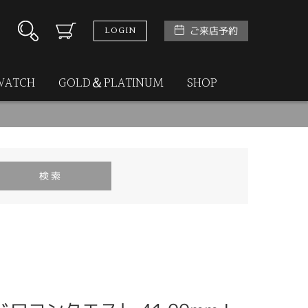
LOGIN
ご来店予約
WATCH
GOLD＆PLATINUM
SHOP