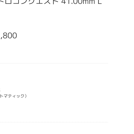
イドロコンクエスト 41.00mm L
,800
上
トマティック）