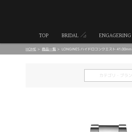
ート
TOP
BRIDAL
ENGAGERING
HOME
商品一覧
LONGINES ハイドロコンクエスト 41.00mm L3