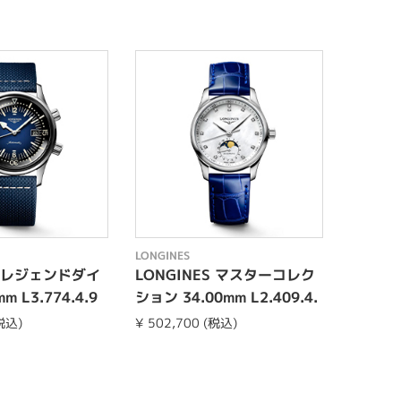
LONGINES
LONGINE
S レジェンドダイ
LONGINES マスターコレク
LONG
m L3.774.4.9
ション 34.00mm L2.409.4.
バー 36.
87.0
0.6
(税込)
¥ 502,700 (税込)
¥ 388,3