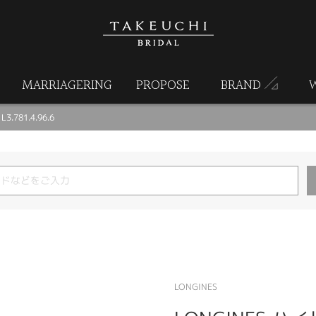
MARRIAGERING
PROPOSE
BRAND
.781.4.96.6
LONGINES