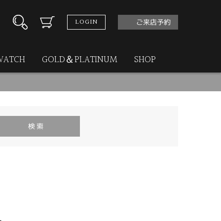
LOGIN
ご来店予約
WATCH
GOLD＆PLATINUM
SHOP