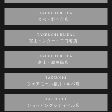
金・プラチナのお取引
金澤指輪工房｜手作りペアリング
お客様の声
特定商取引に関する表記
TAKEUCHI BRIDAL
金沢・野々市店
金澤指輪工房｜手作り結婚指輪 and 婚約指輪
お問い合わせ
プライバシーポリシー
TAKEUCHI BRIDAL
金澤指輪工房｜手作り婚約指輪プロポーズプラン
富山インター・二口町店
TAKEUCHI BRIDAL
富山・総曲輪店
TAKEUCHI
フェアモール福井エルパ店
TAKEUCHI
ショッピングシティベル店