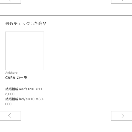
女性用の結婚指輪にはミル打ちとセンターにダイヤモンドが入り、男性用の
結婚指輪にはセンターにラインが入り、オシャレなデザインとなっている。
※価格は税込みになります。
最近チェックした商品
Ankhore
CARA カーラ
結婚指輪 men's K10 ￥11
6,000
結婚指輪 lady's K10 ￥80,
000