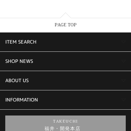
PAGE TOP
ITEM SEARCH
婚約指輪
SHOP NEWS
結婚指輪
TAKEUCHI BRIDAL金沢本店情報
ABOUT US
セットリング
商品一覧
会社概要
INFORMATION
婚約ネックレス
ブランドリスト
店舗情報
ご来店予約
TAKEUCHI
福井・開発本店