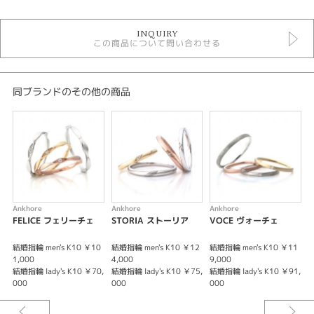
結婚指輪
INQUIRY
結婚指輪アンティーク
この商品について問い合わせる
結婚指輪シンプル
結婚指輪 ストレート
結婚指輪 ミルグレイン
結婚指輪 一石
同ブランドのその他の商品
アンクオーレ
アンクオーレ ＞ 結婚指輪
デザイン
結婚指輪 アンティーク
性別
Ankhore
Ankhore
Ankhore
A
FELICE フェリーチェ
STORIA ストーリア
VOCE ヴォーチェ
レディース
メンズ
結婚指輪 men's K10 ￥10
結婚指輪 men's K10 ￥12
結婚指輪 men's K10 ￥11
結
1,000
4,000
9,000
6
紹介文
結婚指輪 lady's K10 ￥70,
結婚指輪 lady's K10 ￥75,
結婚指輪 lady's K10 ￥91,
結
000
000
000
0
Ankhore 【CARA】カーラ -愛しい君へ-
優しいカーブラインが印象的な結婚指輪（マリッジリング）。