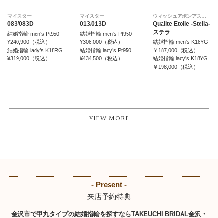
マイスター
マイスター
ウィッシュアポンアスター
083/083D
013/013D
Qualite Etoile -Stella-
ステラ
結婚指輪 men‘s Pt950
結婚指輪 men‘s Pt950
¥240,900（税込）
¥308,000（税込）
結婚指輪 men's K18YG
結婚指輪 lady’s K18RG
結婚指輪 lady’s Pt950
￥187,000（税込）
¥319,000（税込）
¥434,500（税込）
結婚指輪 lady's K18YG
￥198,000（税込）
VIEW MORE
- Present -
来店予約特典
金沢市で甲丸タイプの結婚指輪を探すならTAKEUCHI BRIDAL金沢・