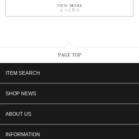
VIEW MORE
もっと見る
PAGE TOP
ITEM SEARCH
婚約指輪
SHOP NEWS
結婚指輪
TAKEUCHI BRIDAL金沢本店情報
ABOUT US
セットリング
商品一覧
会社概要
INFORMATION