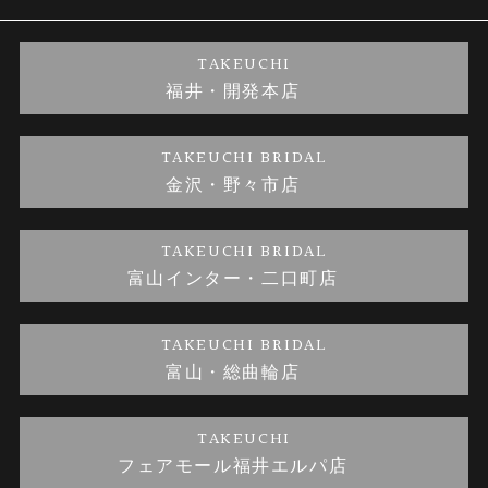
婚約ネックレス
ブランドリスト
店舗情報
ご来店予約
TAKEUCHI
福井・開発本店
金・プラチナのお取引
金澤指輪工房｜手作りペアリング
お客様の声
特定商取引に関する表記
TAKEUCHI BRIDAL
金沢・野々市店
金澤指輪工房｜手作り結婚指輪 and 婚約指輪
お問い合わせ
プライバシーポリシー
TAKEUCHI BRIDAL
金澤指輪工房｜手作り婚約指輪プロポーズプラン
富山インター・二口町店
TAKEUCHI BRIDAL
富山・総曲輪店
TAKEUCHI
フェアモール福井エルパ店