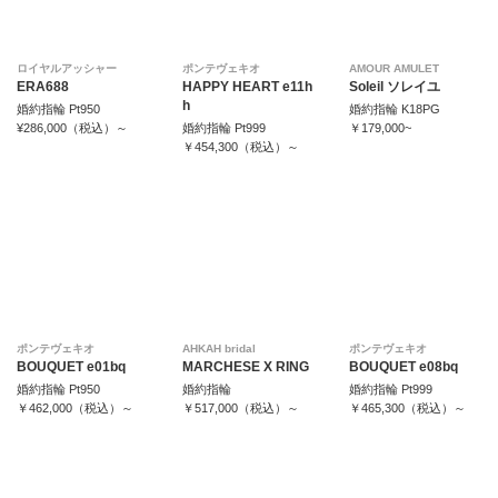
ロイヤルアッシャー
ポンテヴェキオ
AMOUR AMULET
ERA688
HAPPY HEART e11h
Soleil ソレイユ
h
婚約指輪 Pt950
婚約指輪 K18PG
¥286,000（税込）～
婚約指輪 Pt999
￥179,000~
￥454,300（税込）～
ポンテヴェキオ
AHKAH bridal
ポンテヴェキオ
BOUQUET e01bq
MARCHESE X RING
BOUQUET e08bq
婚約指輪 Pt950
婚約指輪
婚約指輪 Pt999
￥462,000（税込）～
￥517,000（税込）～
￥465,300（税込）～