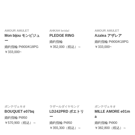
AMOUR AMULET
AHKAH bridal
AMOUR AMULET
Mon bijou モンビジュ
PLEDGE RING
Azalea アザレア
ー
婚約指輪
婚約指輪 Pt900/K18PG
婚約指輪 Pt900/K18PG
￥352,000（税込）～
￥333,000~
￥333,000~
ポンテヴェキオ
ラザールダイヤモンド
ポンテヴェキオ
BOUQUET e07bq
LD242PRD ポエトリ
MILLE AMORE e01m
ー
a
婚約指輪 Pt950
￥570,900（税込）～
婚約指輪 Pt950
婚約指輪 Pt900
￥355,300（税込）～
￥382,800（税込）～