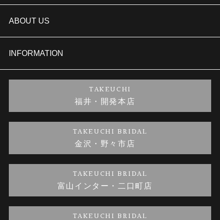
結婚指輪
TAKEUCHI BRIDAL金沢本店情報
ABOUT US
セットリング
商品一覧
会社概要
INFORMATION
婚約ネックレス
ブランドリスト
店舗情報
ご来店予約
TAKEUCHI
福井・開発本店
金・プラチナのお取引
金澤指輪工房｜手作りペアリング
お客様の声
特定商取引に関する表記
TAKEUCHI BRIDAL
金沢・野々市店
金澤指輪工房｜手作り結婚指輪 and 婚約指輪
お問い合わせ
プライバシーポリシー
TAKEUCHI BRIDAL
金澤指輪工房｜手作り婚約指輪プロポーズプラン
富山インター・二口町店
TAKEUCHI BRIDAL