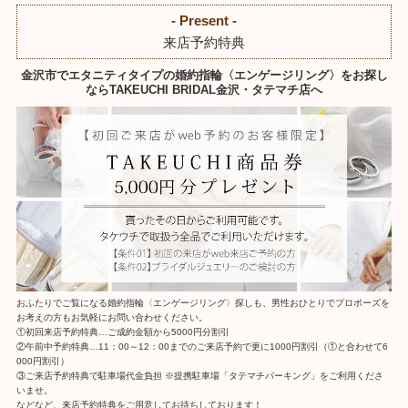
- Present -
来店予約特典
金沢市でエタニティタイプの婚約指輪〈エンゲージリング〉をお探し
ならTAKEUCHI BRIDAL金沢・タテマチ店へ
おふたりでご覧になる婚約指輪〈エンゲージリング〉探しも、男性おひとりでプロポーズを
お考えの方もお気軽にお問い合わせください。
①初回来店予約特典…ご成約金額から5000円分割引
②午前中予約特典…11：00～12：00までのご来店予約で更に1000円割引（①と合わせて6
000円割引）
③ご来店予約特典で駐車場代金負担 ※提携駐車場「タテマチパーキング」をご利用くださ
いませ。
などなど、来店予約特典をご用意してお待ちしております！