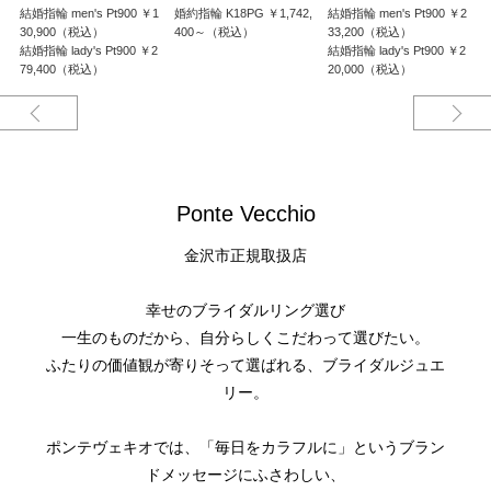
結婚指輪 men's Pt900 ￥1
婚約指輪 K18PG ￥1,742,
結婚指輪 men's Pt900 ￥2
婚
※0.3、0.4ctのみプラチナ900でもオーダーいただけます。
30,900（税込）
400～（税込）
33,200（税込）
※センターダイヤモンドの価格も含まれております。
結婚指輪 lady's Pt900 ￥2
結婚指輪 lady's Pt900 ￥2
※選ばれるダイヤモンドグレードによって価格が変わります。
79,400（税込）
20,000（税込）
Ponte Vecchio
金沢市正規取扱店
幸せのブライダルリング選び
一生のものだから、自分らしくこだわって選びたい。
ふたりの価値観が寄りそって選ばれる、ブライダルジュエ
リー。
ポンテヴェキオでは、「毎日をカラフルに」というブラン
ドメッセージにふさわしい、