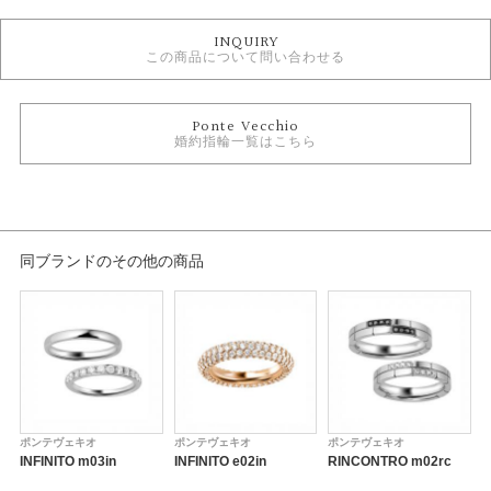
婚約指輪
INQUIRY
Ponte Vecchio 婚約指輪
この商品について問い合わせる
婚約指輪ゴージャス
婚約指輪 エタニティ
婚約指輪 ストレート
Ponte Vecchio
婚約指輪 プラチナカラー
婚約指輪一覧はこちら
テイスト
婚約指輪 ゴージャス
紹介文
同ブランドのその他の商品
ブーケ e01bq／花束
メレダイヤモンドがセンターストーンを取り巻く華やかなデザインは、花嫁
を彩るブーケ
センターストーンを優しく包みこむダイヤモンドで花嫁を可憐に彩るブーケ
を表現したロマンティックな婚約指輪（エンゲージリング）。繊細なアーム
の石座に配されたメレダイヤモンドがエレガントな指先を演出。
ポンテヴェキオ
ポンテヴェキオ
ポンテヴェキオ
■品番 SN1102E002WDM5
INFINITO m03in
INFINITO e02in
RINCONTRO m02rc
B
■素材 プラチナ950 ダイヤモンド 0.2ct～