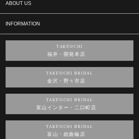
結婚指輪
TAKEUCHI BRIDAL金沢本店情報
ABOUT US
セットリング
商品一覧
会社概要
INFORMATION
婚約ネックレス
ブランドリスト
店舗情報
ご来店予約
TAKEUCHI
福井・開発本店
金・プラチナのお取引
金澤指輪工房｜手作りペアリング
お客様の声
特定商取引に関する表記
TAKEUCHI BRIDAL
金沢・野々市店
金澤指輪工房｜手作り結婚指輪 and 婚約指輪
お問い合わせ
プライバシーポリシー
TAKEUCHI BRIDAL
金澤指輪工房｜手作り婚約指輪プロポーズプラン
富山インター・二口町店
TAKEUCHI BRIDAL
富山・総曲輪店