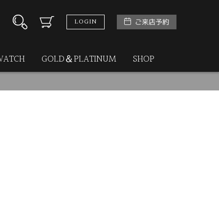
LOGIN
ご来店予約
WATCH
GOLD＆PLATINUM
SHOP