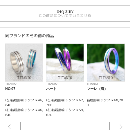
TITANIO ＞ 結婚指輪
INQUIRY
この商品について問い合わせる
性別
レディース
メンズ
同ブランドのその他の商品
TITANIO
TITANIO
TITANIO
T
NO.07
ハート
マーレ（海）
(左)結婚指輪 チタン ￥46,
(左)結婚指輪 チタン ￥62,
結婚指輪 チタン ￥68,20
640
700
0
0
(右)結婚指輪 チタン ￥46,
(右)結婚指輪 チタン ￥59,
640
620