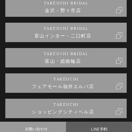
TAKEUCHI BRIDAL
金沢・野々市店
金澤指輪工房｜手作り結婚指輪 and 婚約指輪
お問い合わせ
プライバシーポリシー
TAKEUCHI BRIDAL
金澤指輪工房｜手作り婚約指輪プロポーズプラン
富山インター・二口町店
TAKEUCHI BRIDAL
富山・総曲輪店
TAKEUCHI
フェアモール福井エルパ店
TAKEUCHI
ショッピングシティベル店
お問い合わせ
LINE予約
© TAKEUCHI BRIDAL All Rights Reserved.