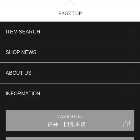
PAGE TOP
ITEM SEARCH
婚約指輪
SHOP NEWS
結婚指輪
TAKEUCHI BRIDAL金沢本店情報
ABOUT US
セットリング
商品一覧
会社概要
INFORMATION
婚約ネックレス
ブランドリスト
店舗情報
ご来店予約
TAKEUCHI
福井・開発本店
金・プラチナのお取引
金澤指輪工房｜手作りペアリング
お客様の声
特定商取引に関する表記