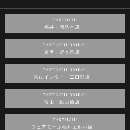
婚約ネックレス
ブランドリスト
店舗情報
ご来店予約
TAKEUCHI
福井・開発本店
金・プラチナのお取引
金澤指輪工房｜手作りペアリング
お客様の声
特定商取引に関する表記
TAKEUCHI BRIDAL
金沢・野々市店
金澤指輪工房｜手作り結婚指輪 and 婚約指輪
お問い合わせ
プライバシーポリシー
TAKEUCHI BRIDAL
金澤指輪工房｜手作り婚約指輪プロポーズプラン
富山インター・二口町店
TAKEUCHI BRIDAL
富山・総曲輪店
TAKEUCHI
フェアモール福井エルパ店