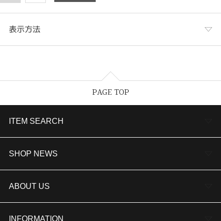
表示方法
表示列数
PAGE TOP
表示件数
ITEM SEARCH
婚約指輪
SHOP NEWS
結婚指輪
TAKEUCHI BRIDAL金沢本店情報
ABOUT US
セットリング
商品一覧
会社概要
INFORMATION