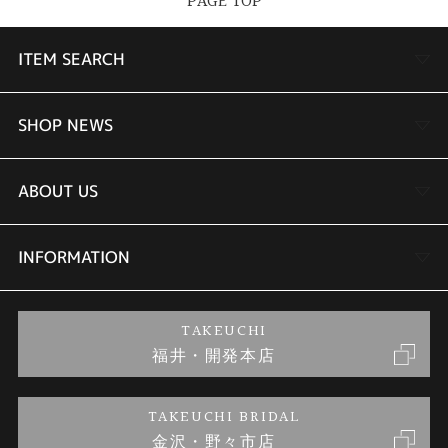
PAGE TOP
表示件数
ITEM SEARCH
婚約指輪
SHOP NEWS
結婚指輪
TAKEUCHI BRIDAL金沢本店情報
ABOUT US
セットリング
商品一覧
会社概要
INFORMATION
婚約ネックレス
ブランドリスト
店舗情報
ご来店予約
TAKEUCHI
福井・開発本店
金・プラチナのお取引
金澤指輪工房｜手作りペアリング
お客様の声
特定商取引に関する表記
TAKEUCHI BRIDAL
金沢・野々市店
金澤指輪工房｜手作り結婚指輪 and 婚約指輪
お問い合わせ
プライバシーポリシー