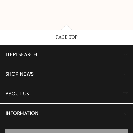
PAGE TOP
ITEM SEARCH
婚約指輪
SHOP NEWS
結婚指輪
TAKEUCHI BRIDAL金沢本店情報
ABOUT US
セットリング
商品一覧
会社概要
INFORMATION
婚約ネックレス
ブランドリスト
店舗情報
ご来店予約