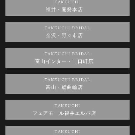
TAKEUCHI
福井・開発本店
金・プラチナのお取引
金澤指輪工房｜手作りペアリング
お客様の声
特定商取引に関する表記
TAKEUCHI BRIDAL
金沢・野々市店
金澤指輪工房｜手作り結婚指輪 and 婚約指輪
お問い合わせ
プライバシーポリシー
TAKEUCHI BRIDAL
金澤指輪工房｜手作り婚約指輪プロポーズプラン
富山インター・二口町店
TAKEUCHI BRIDAL
富山・総曲輪店
TAKEUCHI
フェアモール福井エルパ店
TAKEUCHI