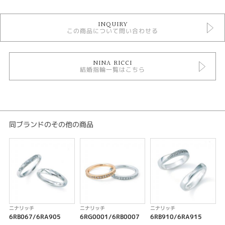
結婚指輪
INQUIRY
NINA RICCI 結婚指輪
この商品について問い合わせる
結婚指輪シンプル
結婚指輪 ストレート
結婚指輪 プラチナカラー
結婚指輪 つや消し
NINA RICCI
結婚指輪一覧はこちら
結婚指輪 3～7石
結婚指輪 平打ち
テイスト
結婚指輪 シンプル
同ブランドのその他の商品
性別
レディース
メンズ
紹介文
ニナリッチ
ニナリッチ
ニナリッチ
6RB908/6RA913
6RB067/6RA905
6RG0001/6RB0007
6RB910/6RA915
6
無駄をそぎ落とす事で生まれるシンプルな存在感。プラチナのマットな光沢