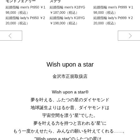
モンドフェアリー
ステラ
結婚指輪 men's Pt950 ￥1
結婚指輪 men's K18YG
結婚指輪 men's Pt999 ￥1
婚
98,000（税込）
￥187,000（税込）
98,000（税込）
結婚指輪 lady's Pt950 ￥2
結婚指輪 lady's K18YG
結婚指輪 lady's Pt999 ￥2
20,000（税込）
￥198,000（税込）
20,000（税込）
Wish upon a star
金沢市正規取扱店
Wish upon a star®
夢を叶える、ふたつの星のダイヤモンド
地球誕生よりはるか昔、ダイヤモンドは
宇宙空間を漂う“星”でした。
夢を叶える力を持つと言われる“星”に
もう一度かえせたら、みんなの願いを叶えてくれる……。
“Wish upon a star”のふたつの星は、