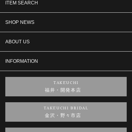
ITEM SEARCH
婚約指輪
SHOP NEWS
結婚指輪
TAKEUCHI BRIDAL金沢本店情報
ABOUT US
セットリング
商品一覧
会社概要
INFORMATION
婚約ネックレス
ブランドリスト
店舗情報
ご来店予約
TAKEUCHI
福井・開発本店
金・プラチナのお取引
金澤指輪工房｜手作りペアリング
お客様の声
特定商取引に関する表記
TAKEUCHI BRIDAL
金沢・野々市店
金澤指輪工房｜手作り結婚指輪 and 婚約指輪
お問い合わせ
プライバシーポリシー