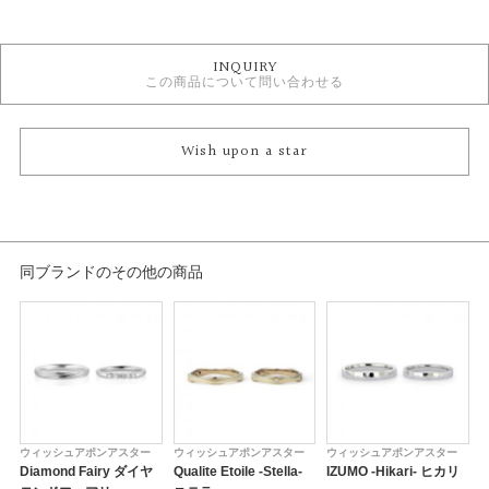
カテゴリ
セットリング
INQUIRY
セットリング シンプル
この商品について問い合わせる
WISH UPON A STAR セットリング
性別
Wish upon a star
レディース
メンズ
紹介文
同ブランドのその他の商品
夜空にまたたく星の中でもっとも光り輝く星シリウス。ふたつの星のダイヤ
モンド"Wish upon a star"をかかげるようにセッティングされ、シンプルな中
に確かな存在感を感じさせるリングです。シンプルで王道なデザインは、重
ね付けもしやすい人気のデザインです。
※婚約指輪はセンターダイヤモンドを含む価格になります。
ウィッシュアポンアスター
ウィッシュアポンアスター
ウィッシュアポンアスター
Diamond Fairy ダイヤ
Qualite Etoile -Stella-
IZUMO -Hikari- ヒカリ