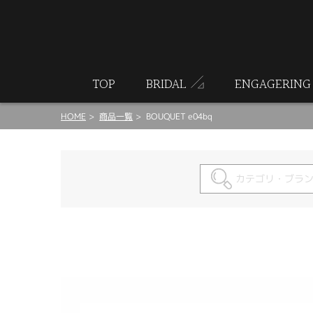
ート
TOP
BRIDAL
ENGAGERING
HOME
商品一覧
BOUQUET e04bq