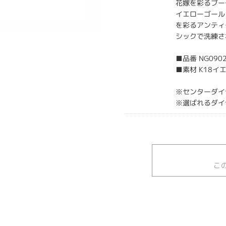
花嫁を彩るブー
イエローゴール
を彩るアンティ
シックで洗練さ
■品番 NG0902
■素材 K18イ
※センターダイ
※選ばれるダイ
こ