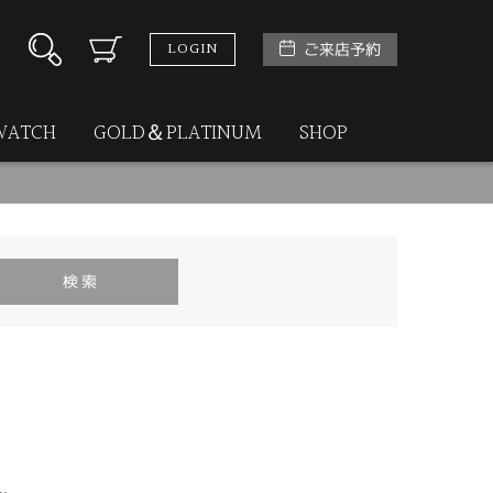
LOGIN
ご来店予約
WATCH
GOLD＆PLATINUM
SHOP