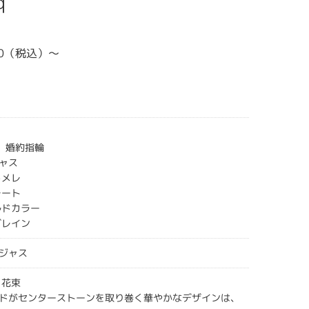
q
200（税込）～
hio 婚約指輪
ャス
ドメレ
レート
ルドカラー
グレイン
ジャス
／花束
ドがセンターストーンを取り巻く華やかなデザインは、