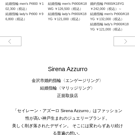
※リングの材質やダイヤモンドのサイズにより価格が異なります。
結婚指輪 men's Pt900 ￥1
結婚指輪 men's Pt900/K18
婚約指輪 Pt900/K18YG
婚
02,300（税込）
WG ￥126,500（税込）
￥242,000（税込）～
￥
結婚指輪 lady's Pt900 ￥9
結婚指輪 lady's Pt900/K18
結婚指輪 men's Pt900/K18
6,800（税込）
YG ￥121,000（税込）
YG ￥132,000（税込）
結婚指輪 lady's Pt900/K18
YG ￥121,000（税込）
Sirena Azzurro
金沢市婚約指輪〈エンゲージリング〉
結婚指輪〈マリッジリング〉
正規取扱店
「セイレーン・アズーロ Sirena Azzurro」はファッション
性が高い神戸生まれのジュエリーブランド。
美しく削ぎ落されたデザイン。 そこには変わらずあり続け
る普遍の想い。