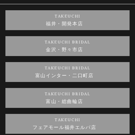
婚約ネックレス
ブランドリスト
店舗情報
ご来店予約
TAKEUCHI
福井・開発本店
金・プラチナのお取引
金澤指輪工房｜手作りペアリング
お客様の声
特定商取引に関する表記
TAKEUCHI BRIDAL
金沢・野々市店
金澤指輪工房｜手作り結婚指輪 and 婚約指輪
お問い合わせ
プライバシーポリシー
TAKEUCHI BRIDAL
金澤指輪工房｜手作り婚約指輪プロポーズプラン
富山インター・二口町店
TAKEUCHI BRIDAL
富山・総曲輪店
TAKEUCHI
フェアモール福井エルパ店