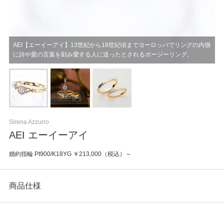
AEI【エーイーアイ】13世紀から18世紀頃までヨーロッパでリングの内側
に詩や愛の言葉を刻み愛する人に送ったとされるポージーリング。
Sirena Azzurro
AEI エーイーアイ
婚約指輪 Pt900/K18YG ￥213,000（税込）～
商品仕様
カテゴリ