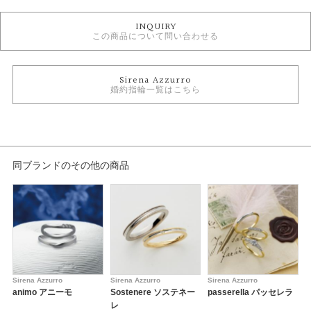
婚約指輪
INQUIRY
Sirena Azurro 婚約指輪
この商品について問い合わせる
婚約指輪コンビネーション
婚約指輪アンティーク
婚約指輪 ソリテール
Sirena Azzurro
婚約指輪 ストレート
婚約指輪一覧はこちら
婚約指輪 ミルグレイン
テイスト
婚約指輪 アンティーク
同ブランドのその他の商品
紹介文
Sirena Azzurro【セイレーン アズーロ】
アーバンワークの中で、ライフスタイルに合ったジュエリーを洗練された感
性で着けこなす。
そんな女性に向けて発信される、個性的で魅力的なセイレーン アズーロに
は、都会を泳ぐしなやかさと、自身あふれる女性でありたいという意味が込
められています。
Sirena Azzurro
Sirena Azzurro
Sirena Azzurro
S
animo アニーモ
Sostenere ソステネー
passerella パッセレラ
p
※センターダイヤの価格を含みます。
レ