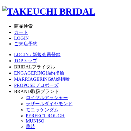
商品検索
カート
LOGIN
ご来店予約
LOGIN / 新規会員登録
TOP
トップ
BRIDAL
ブライダル
ENGAGERING
婚約指輪
MARRIAGERING
結婚指輪
PROPOSE
プロポーズ
BRAND
取扱ブランド
ロイヤルアッシャー
ラザールダイヤモンド
モニッケンダム
PERFECT ROUGH
MUNISO
萬時