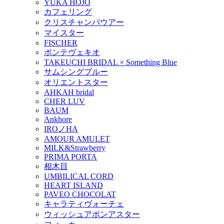
YUKA HOJO
カフェリング
クリスチャンバウアー
マイスター
FISCHER
ポンテヴェキオ
TAKEUCHI BRIDAL × Something Blue
サムシングブルー
オリエントスター
AHKAH bridal
CHER LUV
BAUM
Ankhore
IROノHA
AMOUR AMULET
MILK&Strawberry
PRIMA PORTA
相木目
UMBILICAL CORD
HEART ISLAND
PAVEO CHOCOLAT
キャラティヴォーチェ
ウィッシュアポンアスター