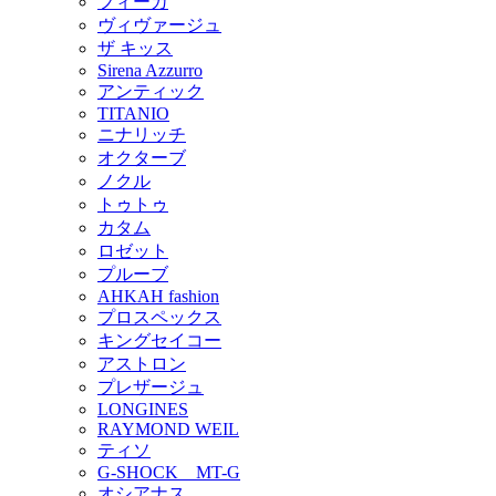
フィーカ
ヴィヴァージュ
ザ キッス
Sirena Azzurro
アンティック
TITANIO
ニナリッチ
オクターブ
ノクル
トゥトゥ
カタム
ロゼット
プルーブ
AHKAH fashion
プロスペックス
キングセイコー
アストロン
プレザージュ
LONGINES
RAYMOND WEIL
ティソ
G-SHOCK MT-G
オシアナス