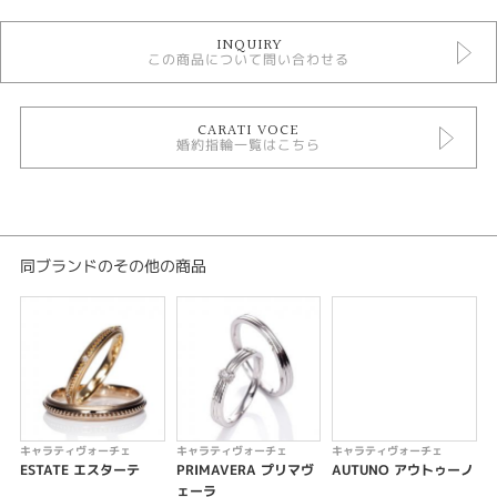
婚約指輪
INQUIRY
CARATI VOCE 婚約指輪
この商品について問い合わせる
婚約指輪コンビネーション
婚約指輪アンティーク
婚約指輪 サイドメレ
婚約指輪 ウェーブ・S字
CARATI VOCE
婚約指輪一覧はこちら
婚約指輪 ミルグレイン
テイスト
婚約指輪 バイカラー
同ブランドのその他の商品
紹介文
Carati Voce 【CER-004】
S字カーブが優しく指に馴染み、ダイヤが一連になってリボンのようなイメ
ージのエンゲージリング。細身で、重ね着けにもぴったりのデザイン。
※価格にセンターダイヤの価格は含まれません。
キャラティヴォーチェ
キャラティヴォーチェ
キャラティヴォーチェ
ESTATE エスターテ
PRIMAVERA プリマヴ
AUTUNO アウトゥーノ
ェーラ