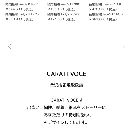
結婚指輪 men's K18CG
結婚指輪 men's Pt900
結婚指輪 men's K18BG
結
￥344,300（税込）
￥155,100（税込）
￥470,800（税込）
1
結婚指輪 lady's K18YG
結婚指輪 lady's Pt900
結婚指輪 lady's K18CG
￥250,800（税込）
￥171,600（税込）
￥281,600（税込）
結
1
込
CARATI VOCE
金沢市正規取扱店
CARATI VOCEは
出逢い、個性、愛着、継承をストーリーに
「あなただけの特別な想い」
をデザインしています。