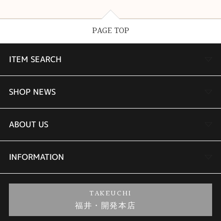
PAGE TOP
ITEM SEARCH
婚約指輪
SHOP NEWS
結婚指輪
TAKEUCHI BRIDAL金沢本店情報
ABOUT US
セットリング
商品一覧
会社概要
INFORMATION
婚約ネックレス
ブランドリスト
店舗情報
ご来店予約
TAKEUCHI
福井・開発本店
金・プラチナのお取引
金澤指輪工房｜手作りペアリング
お客様の声
特定商取引に関する表記