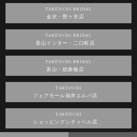
TAKEUCHI BRIDAL
金沢・野々市店
金澤指輪工房｜手作り結婚指輪 and 婚約指輪
お問い合わせ
プライバシーポリシー
TAKEUCHI BRIDAL
金澤指輪工房｜手作り婚約指輪プロポーズプラン
富山インター・二口町店
TAKEUCHI BRIDAL
富山・総曲輪店
TAKEUCHI
フェアモール福井エルパ店
TAKEUCHI
ショッピングシティベル店