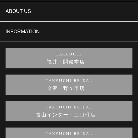
結婚指輪
TAKEUCHI BRIDAL金沢本店情報
ABOUT US
セットリング
商品一覧
会社概要
INFORMATION
婚約ネックレス
ブランドリスト
店舗情報
ご来店予約
TAKEUCHI
福井・開発本店
金・プラチナのお取引
金澤指輪工房｜手作りペアリング
お客様の声
特定商取引に関する表記
TAKEUCHI BRIDAL
金沢・野々市店
金澤指輪工房｜手作り結婚指輪 and 婚約指輪
お問い合わせ
プライバシーポリシー
TAKEUCHI BRIDAL
金澤指輪工房｜手作り婚約指輪プロポーズプラン
富山インター・二口町店
TAKEUCHI BRIDAL