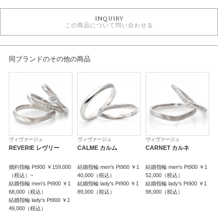
婚約指輪
INQUIRY
ASTRALIS 婚約指輪
この商品について問い合わせる
婚約指輪キュート
婚約指輪 サイドメレ
婚約指輪 V字･U字
婚約指輪 プラチナカラー
同ブランドのその他の商品
テイスト
婚約指輪 キュート
紹介文
VIVAGE 【Reverie】レヴリー ~夢想~夢の中でもあなたを想う
ヴィヴァージュ
ヴィヴァージュ
ヴィヴァージュ
REVERIE レヴリー
CALME カルム
CARNET カルネ
※価格は税込みになります。
※センターダイヤモンドの価格は含まれません。
婚約指輪 Pt900 ￥159,000
結婚指輪 men's Pt900 ￥1
結婚指輪 men's Pt900 ￥1
婚
（税込）~
40,000（税込）
52,000（税込）
結婚指輪 men's Pt900 ￥1
結婚指輪 lady's Pt900 ￥1
結婚指輪 lady's Pt900 ￥1
結
68,000（税込）
89,000（税込）
98,000（税込）
5
結婚指輪 lady's Pt900 ￥1
結
49,000（税込）
￥