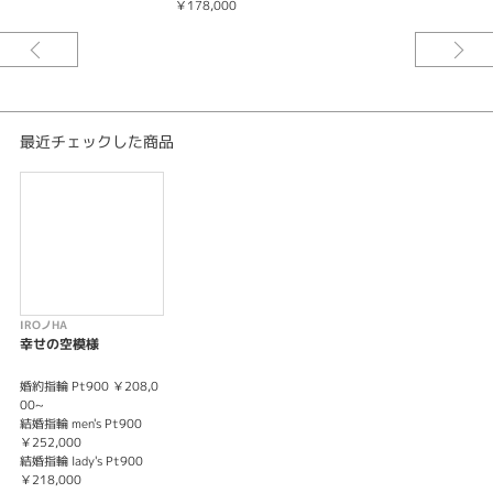
紹介文
￥178,000
IRONOHA〈イロノハ〉幸せの空模様
Happiness in the sky
空の青さに似たふたり
晴天も曇りも雨も一目でわかる
その全てがいい天気
最近チェックした商品
どこまでも続いてる
※センターダイヤは価格に含まれません。
※税込み価格になります。
IROノHA
幸せの空模様
婚約指輪 Pt900 ￥208,0
00~
結婚指輪 men's Pt900
￥252,000
結婚指輪 lady's Pt900
￥218,000