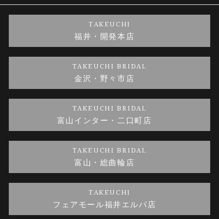
婚約ネックレス
ブランドリスト
店舗情報
ご来店予約
TAKEUCHI
福井・開発本店
金・プラチナのお取引
金澤指輪工房｜手作りペアリング
お客様の声
特定商取引に関する表記
TAKEUCHI BRIDAL
金沢・野々市店
金澤指輪工房｜手作り結婚指輪 and 婚約指輪
お問い合わせ
プライバシーポリシー
TAKEUCHI BRIDAL
金澤指輪工房｜手作り婚約指輪プロポーズプラン
富山インター・二口町店
TAKEUCHI BRIDAL
富山・総曲輪店
TAKEUCHI
フェアモール福井エルパ店