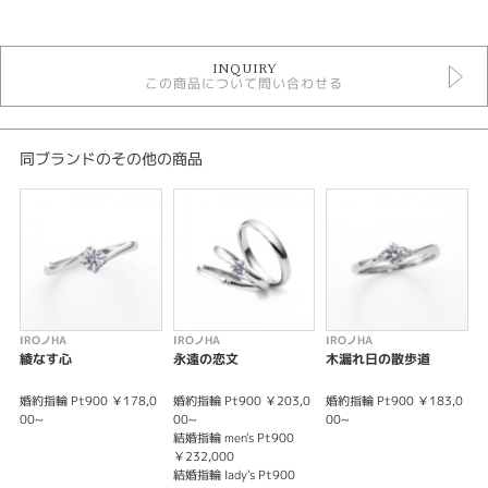
カテゴリ
イロノハ
INQUIRY
イロノハ ＞ セットリング
この商品について問い合わせる
デザイン
セットリング シンプル
同ブランドのその他の商品
性別
レディース
メンズ
結婚指輪
IROノHA
IROノHA
IROノHA
I
U字・V字
綾なす心
永遠の恋文
木漏れ日の散歩道
婚約指輪
婚約指輪 Pt900 ￥178,0
婚約指輪 Pt900 ￥203,0
婚約指輪 Pt900 ￥183,0
結
00~
00~
00~
￥
結婚指輪 men's Pt900
結
V字・U字
￥232,000
￥
結婚指輪 lady's Pt900