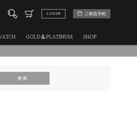
LOGIN
ご来店予約
WATCH
GOLD＆PLATINUM
SHOP