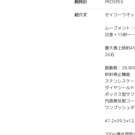
腕時計
PROSPEX
紹介文
セイコーウオッ
ムーブメント：C
日差＋15秒～－
最大巻上時約4
26石
振動数：28,8
秒針停止機能
ステンレスケー
ダイヤシールド
ボックス型サフ
内面無反射コー
ワンプッシュダ
47.2×39.5×12
200m潜水用防