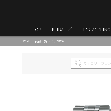
ート
TOP
BRIDAL
ENGAGERING
HOME
商品一覧
SBEN007