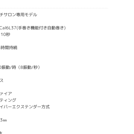
チサロン専用モデル
al6L37(手巻き機能付き自動巻き)
10秒
5時間持続
00振動/時（8振動/秒）
ス
ァイア
ティング
イバーエクステンダー方式
.3㎜
水