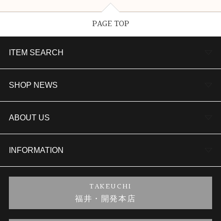
PAGE TOP
ITEM SEARCH
婚約指輪
SHOP NEWS
結婚指輪
TAKEUCHI BRIDAL金沢本店情報
ABOUT US
セットリング
商品一覧
会社概要
INFORMATION
婚約ネックレス
ブランドリスト
店舗情報
ご来店予約
TAKEUCHI
福井・開発本店
金・プラチナのお取引
金澤指輪工房｜手作りペアリング
お客様の声
特定商取引に関する表記