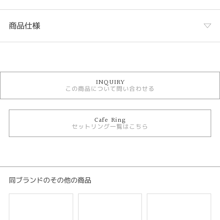
商品仕様
カテゴリ
セットリング
INQUIRY
CAFERING セットリング
この商品について問い合わせる
セットリング キュート
CAFERING ピンクダイヤモンド
CAFERING アイスブルーダイヤモンド
Cafe Ring
セットリング一覧はこちら
テイスト
セットリング キュート
性別
同ブランドのその他の商品
レディース
メンズ
紹介文