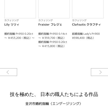
Robe de mariee
ローブドゥマリエ / 永遠のメモリー
カフェリング
カフェリング
カフェリング
Lily リリィ
Fraisier フレジェ
Clafoutis クラフティ
※婚約指輪0.2ct～ シンデレラサイズ対応（＃1～＃4.5）
※結婚指輪 Lady'sは、シンデレラサイズ対応（＃1～＃4.5）
婚約指輪 Pt950 0.20ct
婚約指輪 Pt950 0.14ct
結婚指輪 Lady's Pt900
婚
※婚約指輪のサイドストーンは、様々な組み合わせから選べます。
～ ￥453,200（税込）～
～ ￥359,700（税込）
¥598,400（税込）
※婚約指輪はセンターダイヤモンドを含む価格です。
婚約指輪 Pt950 0.20ct
結
～ ￥415,800（税込）
※結婚指輪の正面石は、様々なパターンから選べます。
結
※選ばれる素材・ダイヤモンドグレード・サイドストーン・正面石によって
価格が変わります。
技を極めた、 日本の職人たちによる作品
金沢市婚約指輪〈エンゲージリング〉