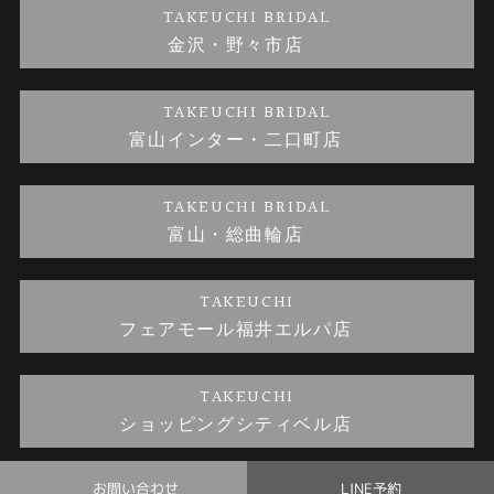
TAKEUCHI BRIDAL
金沢・野々市店
金澤指輪工房｜手作り結婚指輪 and 婚約指輪
お問い合わせ
プライバシーポリシー
TAKEUCHI BRIDAL
金澤指輪工房｜手作り婚約指輪プロポーズプラン
富山インター・二口町店
TAKEUCHI BRIDAL
富山・総曲輪店
TAKEUCHI
フェアモール福井エルパ店
TAKEUCHI
ショッピングシティベル店
お問い合わせ
LINE予約