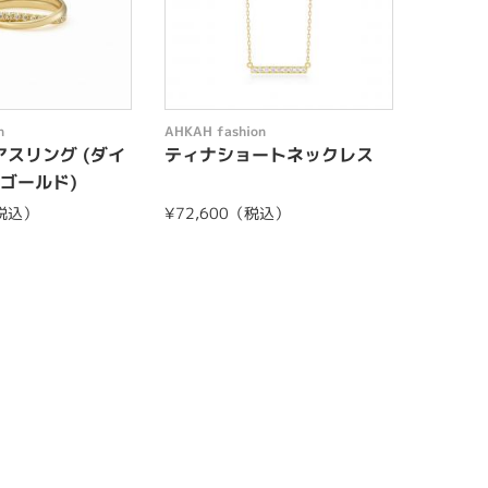
n
AHKAH fashion
AHKAH f
スリング (ダイ
ティナショートネックレス
ソルテ
ゴールド)
（税込）
¥72,600（税込）
198,0