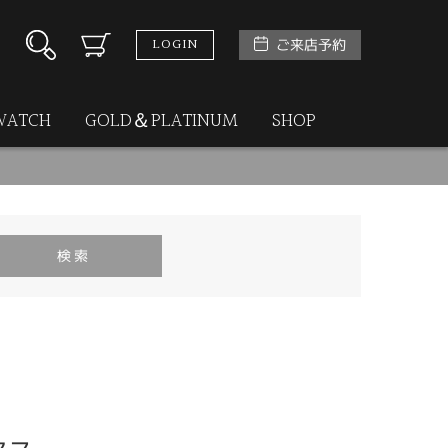
LOGIN
ご来店予約
WATCH
GOLD＆PLATINUM
SHOP