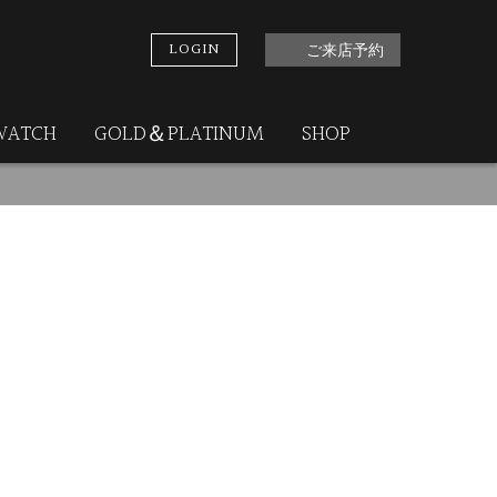
LOGIN
ご来店予約
WATCH
GOLD＆PLATINUM
SHOP