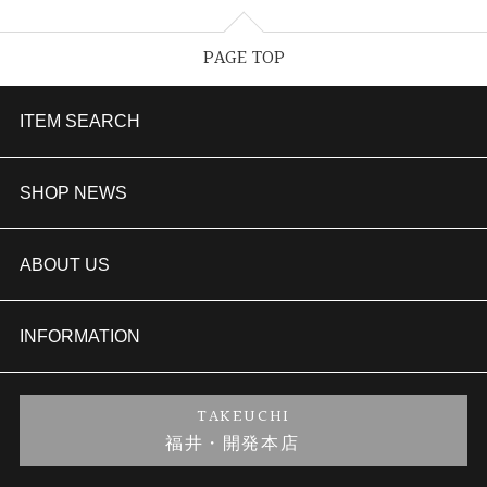
PAGE TOP
ITEM SEARCH
婚約指輪
SHOP NEWS
結婚指輪
TAKEUCHI BRIDAL金沢本店情報
ABOUT US
セットリング
商品一覧
会社概要
INFORMATION
婚約ネックレス
ブランドリスト
店舗情報
ご来店予約
TAKEUCHI
福井・開発本店
金・プラチナのお取引
金澤指輪工房｜手作りペアリング
お客様の声
特定商取引に関する表記