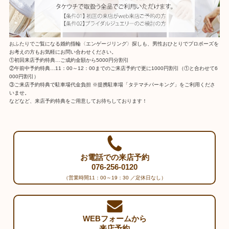
おふたりでご覧になる婚約指輪〈エンゲージリング〉探しも、男性おひとりでプロポーズを
お考えの方もお気軽にお問い合わせください。
①初回来店予約特典…ご成約金額から5000円分割引
②午前中予約特典…11：00～12：00までのご来店予約で更に1000円割引（①と合わせて6
000円割引）
③ご来店予約特典で駐車場代金負担 ※提携駐車場「タテマチパーキング」をご利用くださ
いませ。
などなど、来店予約特典をご用意してお待ちしております！
お電話での来店予約
076-256-0120
（営業時間11：00～19：30 ／定休日なし）
WEBフォームから
来店予約