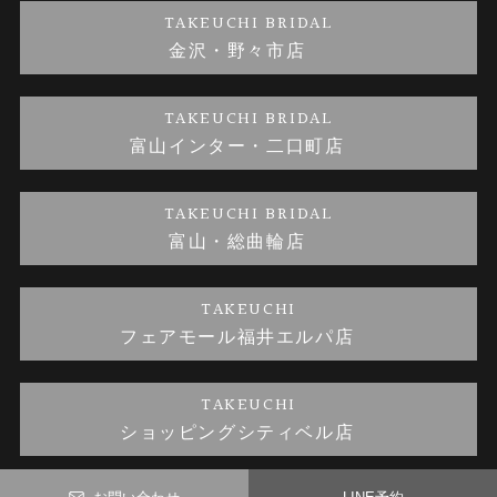
TAKEUCHI BRIDAL
金沢・野々市店
金澤指輪工房｜手作り結婚指輪 and 婚約指輪
お問い合わせ
プライバシーポリシー
TAKEUCHI BRIDAL
金澤指輪工房｜手作り婚約指輪プロポーズプラン
富山インター・二口町店
TAKEUCHI BRIDAL
富山・総曲輪店
TAKEUCHI
フェアモール福井エルパ店
TAKEUCHI
ショッピングシティベル店