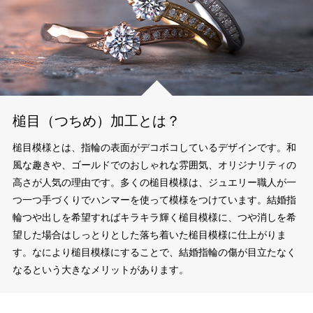
槌目（つちめ）加工とは？
槌目模様とは、指輪の表面がデコボコしているデザインです。和
風な趣きや、ゴールドでのおしゃれな雰囲気、オリジナリティの
高さが人気の理由です。多くの槌目模様は、ジュエリー職人が一
つ一つ手づくりでハンマーを使って模様をつけています。結婚指
輪つや出しを希望すればキラキラ輝く槌目模様に、つや消しを希
望した場合はしっとりとした落ち着いた槌目模様に仕上がりま
す。なにより槌目模様にすることで、結婚指輪の傷が目立たなく
なるという大きなメリットがあります。