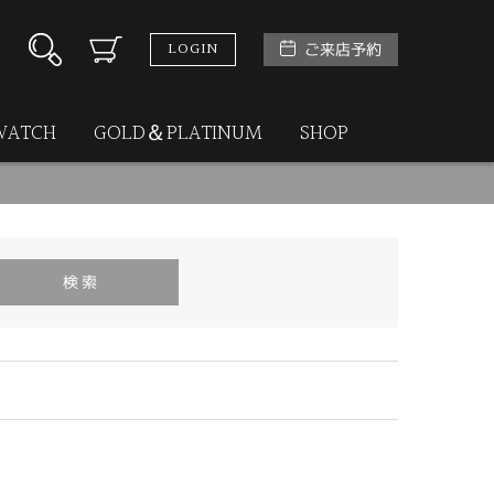
LOGIN
ご来店予約
WATCH
GOLD＆PLATINUM
SHOP