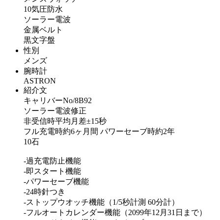
10気圧防水
ソーラー電波
金属ベルト
黒文字盤
性別
メンズ
腕時計
ASTRON
紹介文
キャリバーNo/8B92
ソーラー電波修正
非受信時平均月差±15秒
フル充電時約6ヶ月間 パワーセーブ時約2年
10石
-過充電防止機能
-即スタート機能
-パワーセーブ機能
-24時針つき
-ストップウオッチ機能（1/5秒計測 60分計）
-フルオートカレンダー機能（2099年12月31日まで）