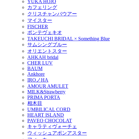
YUKA HOJO
カフェリング
クリスチャンバウアー
マイスター
FISCHER
ポンテヴェキオ
TAKEUCHI BRIDAL × Something Blue
サムシングブルー
オリエントスター
AHKAH bridal
CHER LUV
BAUM
Ankhore
IROノHA
AMOUR AMULET
MILK&Strawberry
PRIMA PORTA
相木目
UMBILICAL CORD
HEART ISLAND
PAVEO CHOCOLAT
キャラティヴォーチェ
ウィッシュアポンアスター