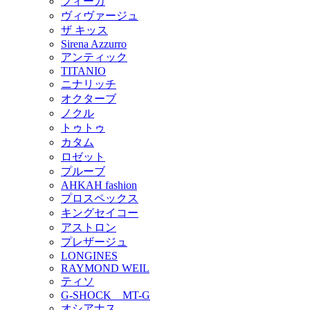
フィーカ
ヴィヴァージュ
ザ キッス
Sirena Azzurro
アンティック
TITANIO
ニナリッチ
オクターブ
ノクル
トゥトゥ
カタム
ロゼット
プルーブ
AHKAH fashion
プロスペックス
キングセイコー
アストロン
プレザージュ
LONGINES
RAYMOND WEIL
ティソ
G-SHOCK MT-G
オシアナス