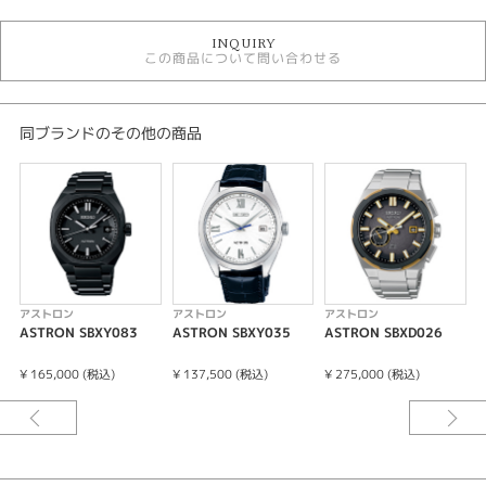
アストロン
INQUIRY
時計
この商品について問い合わせる
メンズ 腕時計
メンズウォッチ
10気圧防水
ソーラーGPS
同ブランドのその他の商品
金属ベルト
黒文字盤
性別
メンズ
腕時計
アストロン
アストロン
アストロン
ASTRON SBXY083
ASTRON SBXY035
ASTRON SBXD026
A
ASTRON
¥ 165,000 (税込)
¥ 137,500 (税込)
¥ 275,000 (税込)
¥
紹介文
コアショップ専用モデル
キャリバーNo/3X62