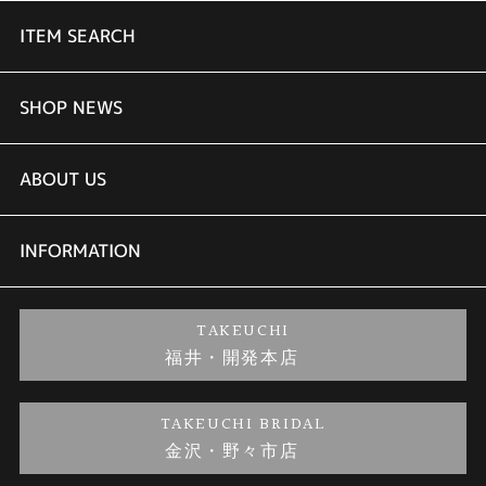
ITEM SEARCH
婚約指輪
SHOP NEWS
結婚指輪
TAKEUCHI BRIDAL金沢本店情報
ABOUT US
セットリング
商品一覧
会社概要
INFORMATION
婚約ネックレス
ブランドリスト
店舗情報
ご来店予約
TAKEUCHI
福井・開発本店
金・プラチナのお取引
金澤指輪工房｜手作りペアリング
お客様の声
特定商取引に関する表記
TAKEUCHI BRIDAL
金沢・野々市店
金澤指輪工房｜手作り結婚指輪 and 婚約指輪
お問い合わせ
プライバシーポリシー