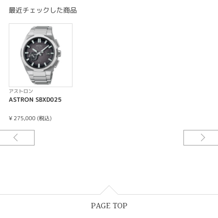
ソーラーGPS衛星電波修正
最近チェックした商品
非受信時平均月差±15秒
フル充電時約6ヶ月間 パワーセーブ時約2年
10石
-過充電防止機能
-パワーセーブ機能
-パーペチュアルカレンダー機能(2100年2月28日まで)
-パワーリザーブ表示機能
-衛星電波受信によるタイムゾーン修正機能・スーパースマートセンサー機
アストロン
能
ASTRON SBXD025
-捕捉衛星数表示機能
-受信結果表示機能
¥ 275,000 (税込)
-受信オフ機能(機内モード)
-針位置自動修正機能
-カレンダー（日付）機能つき
PAGE TOP