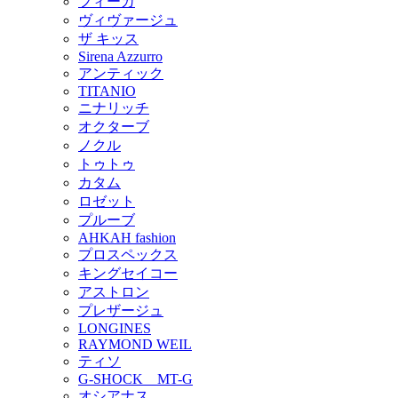
フィーカ
ヴィヴァージュ
ザ キッス
Sirena Azzurro
アンティック
TITANIO
ニナリッチ
オクターブ
ノクル
トゥトゥ
カタム
ロゼット
プルーブ
AHKAH fashion
プロスペックス
キングセイコー
アストロン
プレザージュ
LONGINES
RAYMOND WEIL
ティソ
G-SHOCK MT-G
オシアナス