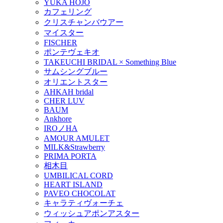
YUKA HOJO
カフェリング
クリスチャンバウアー
マイスター
FISCHER
ポンテヴェキオ
TAKEUCHI BRIDAL × Something Blue
サムシングブルー
オリエントスター
AHKAH bridal
CHER LUV
BAUM
Ankhore
IROノHA
AMOUR AMULET
MILK&Strawberry
PRIMA PORTA
相木目
UMBILICAL CORD
HEART ISLAND
PAVEO CHOCOLAT
キャラティヴォーチェ
ウィッシュアポンアスター