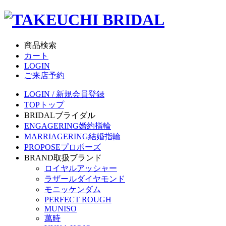
商品検索
カート
LOGIN
ご来店予約
LOGIN / 新規会員登録
TOP
トップ
BRIDAL
ブライダル
ENGAGERING
婚約指輪
MARRIAGERING
結婚指輪
PROPOSE
プロポーズ
BRAND
取扱ブランド
ロイヤルアッシャー
ラザールダイヤモンド
モニッケンダム
PERFECT ROUGH
MUNISO
萬時