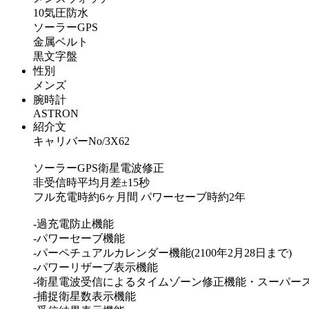
10気圧防水
ソーラーGPS
金属ベルト
黒文字盤
性別
メンズ
腕時計
ASTRON
紹介文
キャリバーNo/3X62
ソーラーGPS衛星電波修正
非受信時平均月差±15秒
フル充電時約6ヶ月間 パワーセーブ時約2年
-過充電防止機能
-パワーセーブ機能
-パーペチュアルカレンダー機能(2100年2月28日まで)
-パワーリザーブ表示機能
-衛星電波受信によるタイムゾーン修正機能・スーパー
-捕捉衛星数表示機能