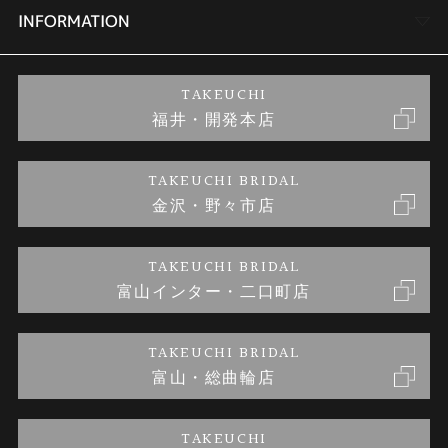
セットリング
商品一覧
会社概要
INFORMATION
婚約ネックレス
ブランドリスト
店舗情報
ご来店予約
TAKEUCHI
福井・開発本店
金・プラチナのお取引
金澤指輪工房｜手作りペアリング
お客様の声
特定商取引に関する表記
TAKEUCHI BRIDAL
金沢・野々市店
金澤指輪工房｜手作り結婚指輪 and 婚約指輪
お問い合わせ
プライバシーポリシー
TAKEUCHI BRIDAL
金澤指輪工房｜手作り婚約指輪プロポーズプラン
富山インター・二口町店
TAKEUCHI BRIDAL
富山・総曲輪店
TAKEUCHI